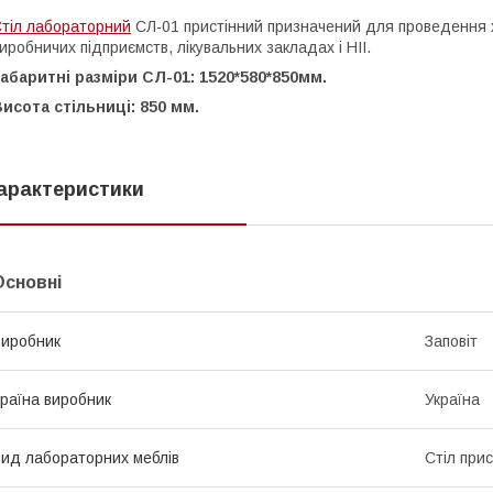
тіл лабораторний
СЛ-01 пристінний призначений для проведення х
иробничих підприємств, лікувальних закладах і НІІ.
абаритні разміри СЛ-01: 1520*580*850мм.
исота стільниці: 850 мм.
арактеристики
Основні
иробник
Заповіт
раїна виробник
Україна
ид лабораторних меблів
Стіл при