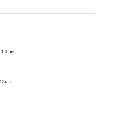
 1-3 дні
12 міс