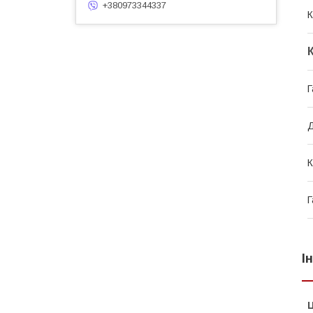
+380973344337
К
Г
Д
К
Г
І
Ц