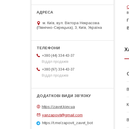
С
в
Г
м. Київ, вул. Віктора Некрасова
(Північно-Сирецька), 3, Київ, Україна
В
Х
+380 (44) 334-43-37
Відділ продажів
+380 (97) 334-43-37
Відділ продажів
В
К
https://zavet.kiev.ua
yanzapovit@gmail.com
В
https://t.me/zapovit_zavet_bot