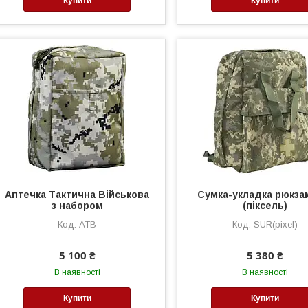
Купити
Купити
Аптечка Тактична Військова
Сумка-укладка рюкза
з набором
(піксель)
АТВ
SUR(pixel)
5 100 ₴
5 380 ₴
В наявності
В наявності
Купити
Купити