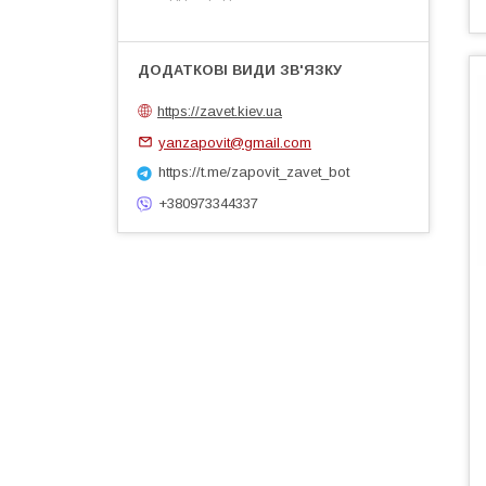
https://zavet.kiev.ua
yanzapovit@gmail.com
https://t.me/zapovit_zavet_bot
+380973344337