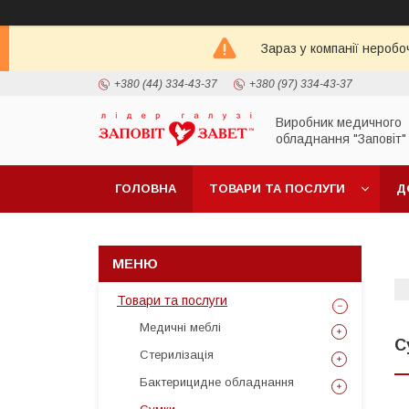
Зараз у компанії неробо
+380 (44) 334-43-37
+380 (97) 334-43-37
Виробник медичного
обладнання "Заповіт"
ГОЛОВНА
ТОВАРИ ТА ПОСЛУГИ
Д
Товари та послуги
Медичні меблі
С
Стерилізація
Бактерицидне обладнання