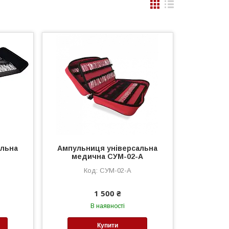
альна
Ампульниця універсальна
медична СУМ-02-А
СУМ-02-А
1 500 ₴
В наявності
Купити