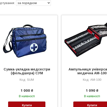
Сумка-укладка медсестри
Ампульниця універс
(фельдшера) СУМ
медична АМ-100
SUM
АМ-100
1 000 ₴
1 090 ₴
В наявності
В наявності
Купити
Купити