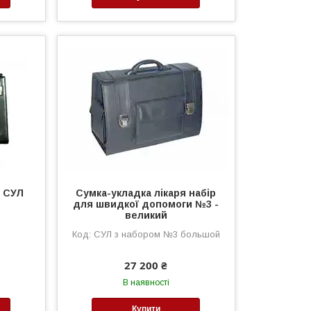
я СУЛ
Сумка-укладка лікаря набір
для швидкої допомоги №3 -
великий
СУЛ з набором №3 большой
27 200 ₴
В наявності
Купити