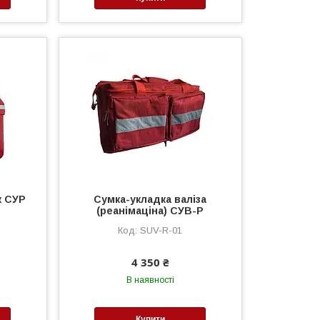
к СУР
Сумка-укладка валіза
(реанімаціна) СУВ-Р
SUV-R-01
4 350 ₴
В наявності
Купити