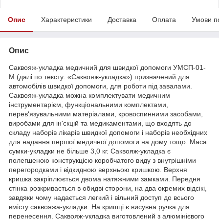
Опис
Характеристики
Доставка
Оплата
Умови п
Опис
Саквояж-укладка медичний для швидкої допомоги УМСП-01-
М (далі по тексту: «Саквояж-укладка») призначений для
автомобілів швидкої допомоги, для роботи під завалами.
Саквояж-укладка можна комплектувати медичним
інструментарієм, функціональними комплектами,
перев'язувальними матеріалами, кровоспинними засобами,
виробами для ін'єкцій та медикаментами, що входять до
складу наборів лікарів швидкої допомоги і наборів необхідних
для надання першої медичної допомоги на дому тощо. Маса
сумки-укладки не більше 3,0 кг. Саквояж-укладка є
полегшеною конструкцією коробчатого виду з внутрішніми
перегородками і відкидною верхньою кришкою. Верхня
кришка закріплюється двома натяжними замками. Передня
стінка розкривається в обидві сторони, на два окремих відсікі,
завдяки чому надається легкий і вільний доступ до всього
вмісту саквояжа-укладки. На кришці є висувна ручка для
перенесення. Саквояж-укладка виготовлений з алюмінієвого