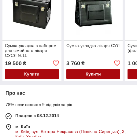
Сумка-укладка з набором
Сумка-укладка лікаря СУЛ
Сумк
для сімейного лікаря
(фе
СУСЛ №11
19 500
3 760
1 0
₴
₴
Купити
Купити
Про нас
78% позитивних з 9 відгуків за рік
Працює з 08.12.2014
м. Київ
м. Київ, вул. Віктора Некрасова (Північно-Сирецька), 3,
Київ, Україна