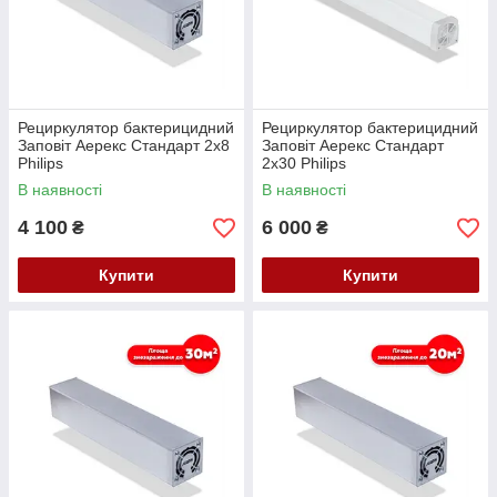
Рециркулятор бактерицидний
Рециркулятор бактерицидний
Заповіт Аерекс Стандарт 2x8
Заповіт Аерекс Стандарт
Philips
2x30 Philips
В наявності
В наявності
4 100
6 000
₴
₴
Купити
Купити