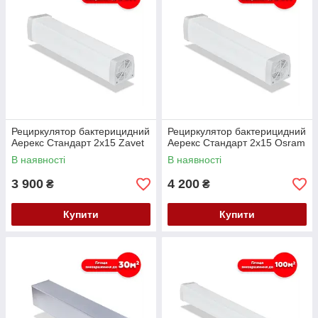
Рециркулятор бактерицидний
Рециркулятор бактерицидний
Аерекс Стандарт 2x15 Zavet
Аерекс Стандарт 2x15 Osram
В наявності
В наявності
3 900
4 200
₴
₴
Купити
Купити