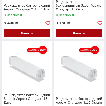
Рециркулятор
Рециркулятор бактерицидний
бактерицидный Завет Аэрэкс
Аерекс Стандарт 2x15 Philips
Стандарт 15 Osram
В наявності
В наявності
5 400
3 150
₴
₴
Купити
Купити
Рециркулятор бактерицидний
Заповіт Аерекс Стандарт 15
Рециркулятор бактерицидний
Zavet
Аерекс Стандарт 3x15 Osram