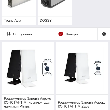
Транс Авіа
DOSSY
Сортування
0
Фільтри
Рециркулятор Заповіт Аэрэкс
КОНСТАНТ М, Комплектація
Рециркулятор Заповіт Аерекс
лампами Philips
КОНСТАНТ М Zavet