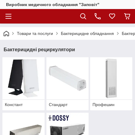
Виробник медичного обладнання "Заповіт"
Товари та послуги
Бактерицидне обладнання
Бакте
Бактерицидні рециркулятори
Констант
Стандарт
Профешин