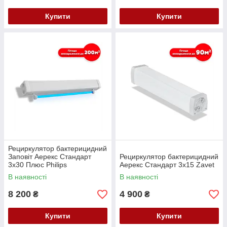
Купити
Купити
Рециркулятор бактерицидний
Заповіт Аерекс Стандарт
Рециркулятор бактерицидний
3х30 Плюс Philips
Аерекс Стандарт 3x15 Zavet
В наявності
В наявності
8 200
4 900
₴
₴
Купити
Купити