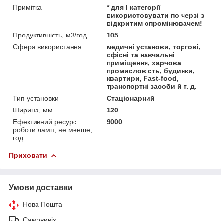
Примітка
* для I категорії
використовувати по черзі з
відкритим опромінювачем!
Продуктивність, м3/год
105
Сфера використання
медичні установи, торгові,
офісні та навчальні
приміщення, харчова
промисловість, будинки,
квартири, Fast-food,
транспортні засоби й т. д.
Тип установки
Стаціонарний
Ширина, мм
120
Ефективний ресурс
9000
роботи ламп, не менше,
год
Приховати
Умови доставки
Нова Пошта
Самовивіз