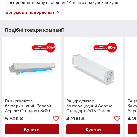
Повернення товару впродовж 14 днів за рахунок покупця
Всі умови повернення
Подібні товари компанії
Рециркулятор
Рециркулятор
Реци
бактерицидний Заповіт
бактерицидний Аерекс
бакт
Аерекс Стандарт 3х30
Стандарт 2x15 Osram
Аере
Плюс Zavet
Zave
5 500
4 200
4 2
₴
₴
Купити
Купити