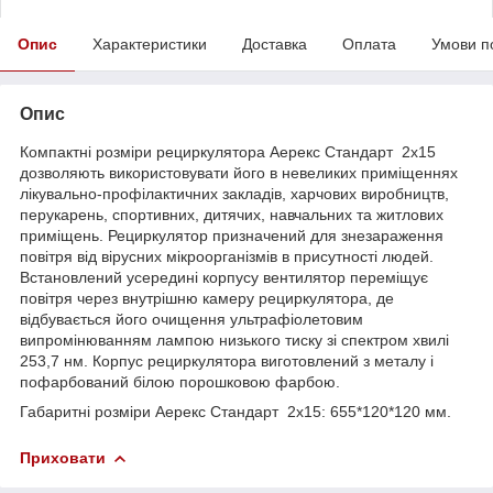
Опис
Характеристики
Доставка
Оплата
Умови п
Опис
Компактні розміри рециркулятора Аерекс Стандарт 2x15
дозволяють використовувати його в невеликих приміщеннях
лікувально-профілактичних закладів, харчових виробництв,
перукарень, спортивних, дитячих, навчальних та житлових
приміщень. Рециркулятор призначений для знезараження
повітря від вірусних мікроорганізмів в присутності людей.
Встановлений усередині корпусу вентилятор переміщує
повітря через внутрішню камеру рециркулятора, де
відбувається його очищення ультрафіолетовим
випромінюванням лампою низького тиску зі спектром хвилі
253,7 нм. Корпус рециркулятора виготовлений з металу і
пофарбований білою порошковою фарбою.
Габаритні розміри Аерекс Стандарт 2x15: 655*120*120 мм.
Приховати