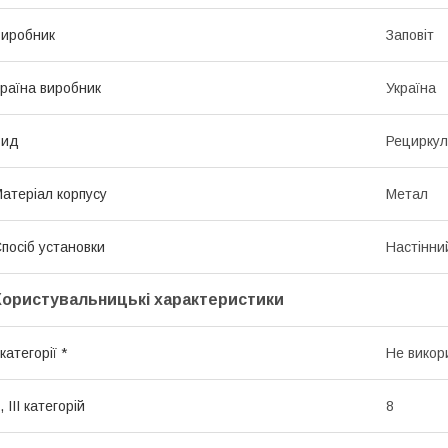
иробник
Заповіт
раїна виробник
Україна
Вид
Рециркул
атеріал корпусу
Метал
посіб установки
Настінни
Користувальницькі характеристики
 категорії *
Не викор
I, III категорій
8