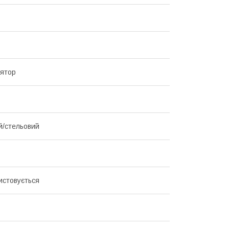
ятор
й/стельовий
истовується