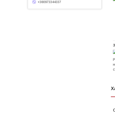
+380973344337
З
Р
н
с
Х