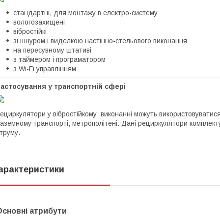
стандартні, для монтажу в електро-систему
вологозахищені
вібростійкі
зі шнуром і виделкою настінно-стельового виконання
на пересувному штативі
з таймером і програматором
з Wi-Fi управлінням
астосування у транспортній сфері
ециркулятори у вібростійкому виконанні можуть використовуватися
аземному транспорті, метрополітені. Дані рециркулятори комплек
труму.
арактеристики
Основні атрибути