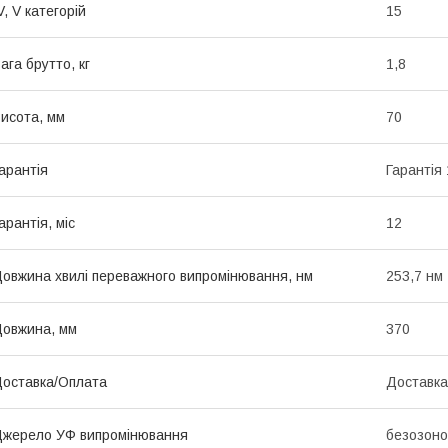
V, V категорій
15
ага брутто, кг
1,8
исота, мм
70
арантія
Гарантія 
арантія, міс
12
овжина хвилі переважного випромінювання, нм
253,7 нм
овжина, мм
370
оставка/Оплата
Доставка
жерело УФ випромінювання
безозоно