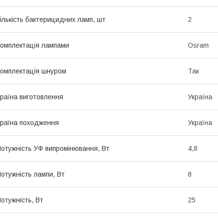
ількість бактерицидних ламп, шт
2
омплектація лампами
Osram
омплектація шнуром
Так
раїна виготовлення
Україна
раїна походження
Україна
отужність УФ випромінювання, Вт
4,8
отужність лампи, Вт
8
отужність, Вт
25