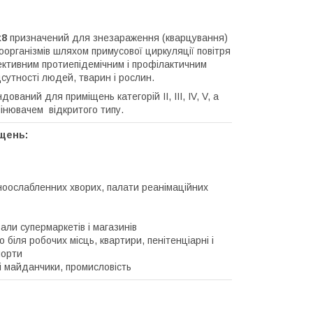
x8
призначений для знезараження (кварцування)
кроорганізмів шляхом примусової циркуляції повітря
ктивним протиепідемічним і профілактичним
дсутності людей, тварин і рослин.
ний для приміщень категорій II, III, IV, V, а
мінювачем відкритого типу.
щень:
муноослабленних хворих, палати реанімаційних
 зали супермаркетів і магазинів
біля робочих місць, квартири, пенітенціарні і
порти
і майданчики, промисловість