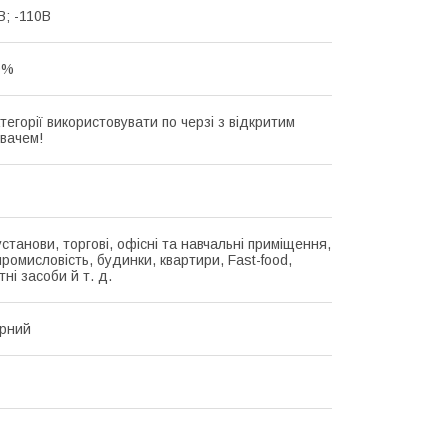
В; -110В
0%
атегорії використовувати по черзі з відкритим
вачем!
станови, торгові, офісні та навчальні приміщення,
ромисловість, будинки, квартири, Fast-food,
ні засоби й т. д.
рний