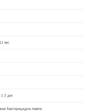
12 міс
 1-3 дні
вая бактерицидна лампа