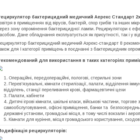
Рециркулятор бактерицидний медичний Аерекс Стандарт 2
овітря в приміщеннях від вірусів, бактерій, спор грибів та інших мі
ерез зону опромінення бактерицидної лампи. Рециркулятори є ефе
асобом. Дане обладнання експлуатується як присутності, так і у ві
ециркулятор бактерицидний медичний Аэрекс-стандарт 8 рекомендова
акож для I категорії приміщень в поєднанні з бактерицидним опро
Рекомендований для використання в таких категоріях примі
Операційні, передопераційні, пологові, стерильні зони
Перев'язувальні, кімнати стерилізації, палати, відділення ім
відділень, станції переливання крові, фармацевтичні цехи
Палати, кабінети
Дитячі ігрові кімнати, шкільні класи, військові частини, торгове
самообслуговування, офісні приміщення, банки та безпосередньо 
державні установи, громадські місця, в тому числі вокзали і аеро
Кімнати для куріння, місця громадського користування, сходов
Модифікація рециркуляторів: