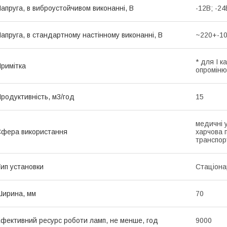
апруга, в виброустойчивом виконанні, В
-12В; -24
апруга, в стандартному настінному виконанні, В
~220+-1
* для I к
римітка
опроміню
родуктивність, м3/год
15
медичні у
фера використання
харчова п
транспорт
ип установки
Стаціона
ирина, мм
70
фективний ресурс роботи ламп, не менше, год
9000