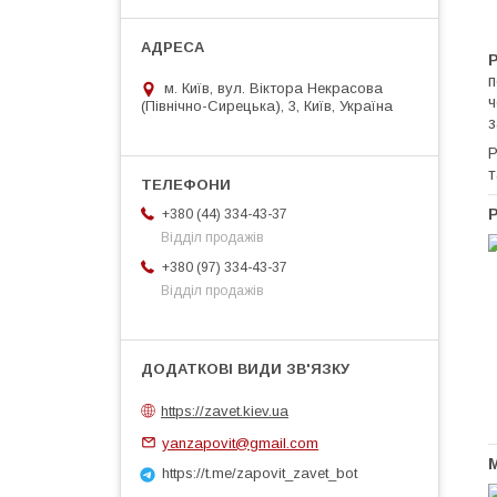
п
м. Київ, вул. Віктора Некрасова
ч
(Північно-Сирецька), 3, Київ, Україна
з
Р
т
+380 (44) 334-43-37
Відділ продажів
+380 (97) 334-43-37
Відділ продажів
https://zavet.kiev.ua
yanzapovit@gmail.com
https://t.me/zapovit_zavet_bot