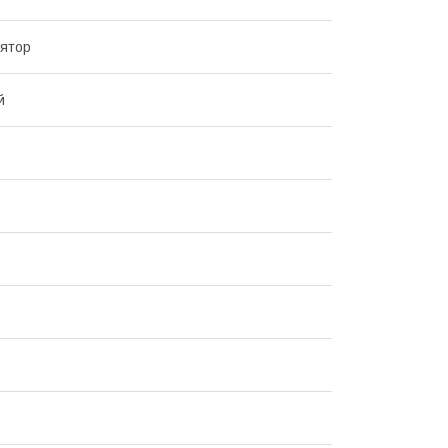
ятор
й