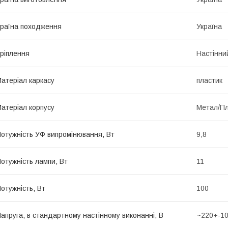
раїна походження
Україна
ріплення
Настінни
атеріал каркасу
пластик
атеріал корпусу
Метал/Пл
отужність УФ випромінювання, Вт
9,8
отужність лампи, Вт
11
отужність, Вт
100
апруга, в стандартному настінному виконанні, В
~220+-1