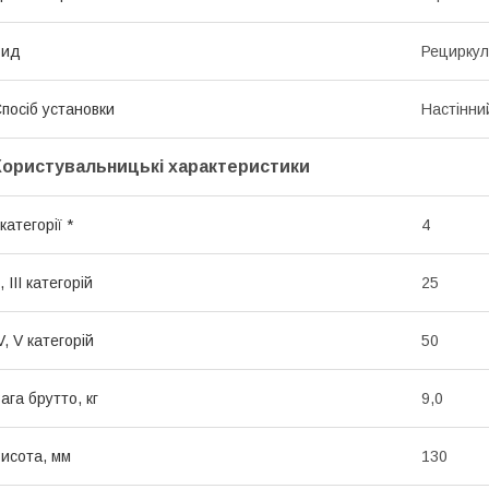
Вид
Рециркул
посіб установки
Настінни
Користувальницькі характеристики
 категорії *
4
I, III категорій
25
V, V категорій
50
ага брутто, кг
9,0
исота, мм
130