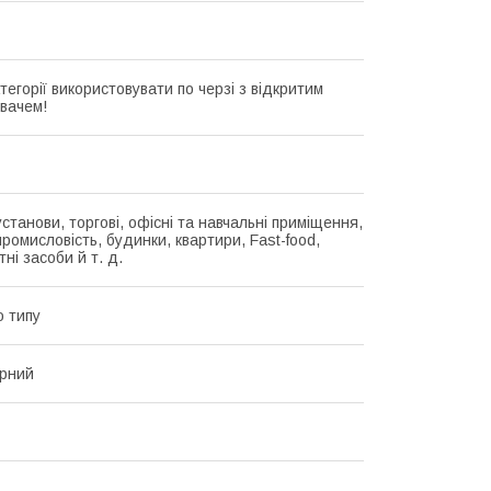
атегорії використовувати по черзі з відкритим
вачем!
станови, торгові, офісні та навчальні приміщення,
ромисловість, будинки, квартири, Fast-food,
ні засоби й т. д.
о типу
рний