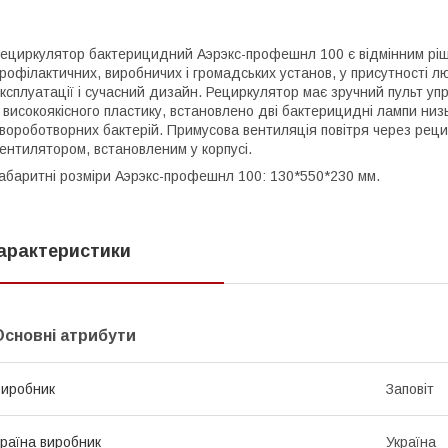
ециркулятор бактерицидний Аэрэкс-профешнл 100 є відмінним ріш
рофілактичних, виробничих і громадських установ, у присутності лю
ксплуатації і сучасний дизайн. Рециркулятор має зручний пульт уп
 високоякісного пластику, встановлено дві бактерицидні лампи низ
вороботворних бактерій. Примусова вентиляція повітря через ре
ентилятором, встановленим у корпусі.
абаритні розміри Аэрэкс-профешнл 100: 130*550*230 мм.
арактеристики
Основні атрибути
иробник
Заповіт
раїна виробник
Україна