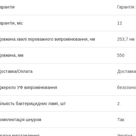
арантія
Гарантія 
арантія, міс
12
овжина хвилі переважного випромінювання, нм
253,7 нм
овжина, мм
550
оставка/Оплата
Доставка
жерело УФ випромінювання
безозоно
ількість бактерицидних ламп, шт
2
омплектація шнуром
Так
раїна виготовлення
Україна