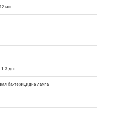
12 міс
 1-3 дні
вая бактерицидна лампа