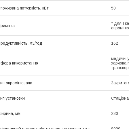
поживана потужність, кВт
50
* для I к
римітка
опроміню
родуктивність, м3/год
162
медичні у
фера використання
харчова п
транспорт
ип опромінювача
Закритог
ип установки
Стаціона
ирина, мм
230
фективний ресурс роботи ламп, не менше, год
9000