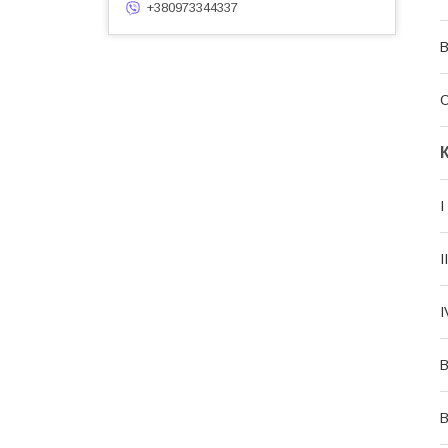
+380973344337
С
I
I
I
В
В