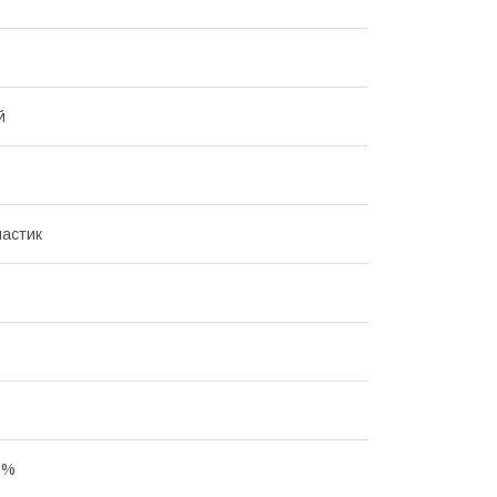
й
астик
0%