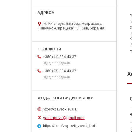
Р
п
м. Київ, вул. Віктора Некрасова
е
(Північно-Сирецька), 3, Київ, Україна
з
х
в
Г
+380 (44) 334-43-37
Відділ продажів
+380 (97) 334-43-37
Х
Відділ продажів
https://zavet.kiev.ua
В
yanzapovit@gmail.com
https://t.me/zapovit_zavet_bot
К