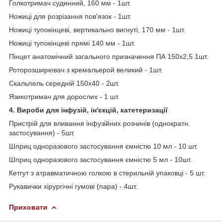
Голкотримач судинний, 160 мм - 1шт.
Ножиці для розрізання пов'язок - 1шт.
Ножиці тупокінцеві, вертикально вигнуті, 170 мм - 1шт.
Ножиці тупокінцеві прямі 140 мм - 1шт.
Пінцет анатомічний загального призначення ПА 150х2,5 1шт.
Роторозширювач з кремальерой великий - 1шт.
Скальпель середній 150х40 - 2шт.
Язикотримач для дорослих - 1 шт.
4. Вироби для інфузій, ін'єкцій, катетеризації
Пристрій для вливання інфузійних розчинів (однократн.
застосування) - 5шт.
Шприц одноразового застосування ємністю 10 мл - 10 шт.
Шприц одноразового застосування ємністю 5 мл - 10шт.
Кетгут з атравматичною голкою в стерильній упаковці - 5 шт.
Рукавички хірургічні гумові (пара) - 4шт.
Приховати