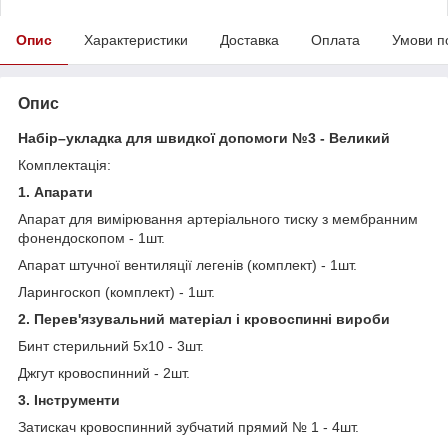
Опис
Характеристики
Доставка
Оплата
Умови п
Опис
Набір–укладка для швидкої допомоги №3 - Великий
Комплектація:
1. Апарати
Апарат для вимірювання артеріального тиску з мембранним
фонендоскопом - 1шт.
Апарат штучної вентиляції легенів (комплект) - 1шт.
Ларингоскоп (комплект) - 1шт.
2. Перев'язувальний матеріал і кровоспинні вироби
Бинт стерильний 5х10 - 3шт.
Джгут кровоспинний - 2шт.
3. Інструменти
Затискач кровоспинний зубчатий прямий № 1 - 4шт.