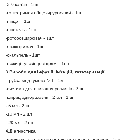
-3-0 кол15 - 1шт.
-голкотримач общехирургичний - 1шт.
-пінцет - 1шт.
-шпатель - 1шт.
-роторозширювач - 1шт.
-язикотримач - 1шт.
-скальпель - 1шт.
-ножиці тупокінцеві прямі - 1шт.
3.Вироби для інфузій, ін'єкцій, катетеризації
-трубка мед гумова №1 - 1м
-система для вливання розчинів - 2 шт.
-шприц одноразовий: -2 мл - 2 шт.
- 5 мл - 2 шт.
-10 мл - 2 шт.
- 20 мл - 2 шт.
4.
Діагностика
-вимірювач артеріального тиску з фонендоскопом - 1шт.