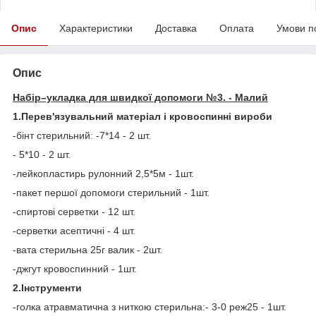
Опис
Характеристики
Доставка
Оплата
Умови п
Опис
Набір–укладка для швидкої допомоги №3. - Малий
1.Перев'язувальний матеріал і кровоспинні вироби
-бінт стерильний: -7*14 - 2 шт.
- 5*10 - 2 шт.
-лейкопластирь рулонний 2,5*5м - 1шт.
-пакет першої допомоги стерильний - 1шт.
-спиртові серветки - 12 шт.
-серветки асептичні - 4 шт.
-вата стерильна 25г валик - 2шт.
-джгут кровоспинний - 1шт.
2.Інструменти
-голка атравматична з ниткою стерильна:- 3-0 реж25 - 1шт.