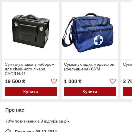
Сумка-укладка з набором
Сумка-укладка медсестри
Сумк
для сімейного лікаря
(фельдшера) СУМ
СУСЛ №11
19 500
1 000
3 7
₴
₴
Купити
Купити
Про нас
78% позитивних з 9 відгуків за рік
Працює з 08.12.2014