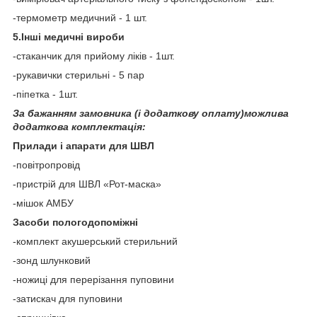
-термометр медичний - 1 шт.
5.Інші медичні вироби
-стаканчик для прийому ліків - 1шт.
-рукавички стерильні - 5 пар
-піпетка - 1шт.
За бажанням замовника (і додаткову оплату)можлива
додаткова комплектація:
Прилади і апарати для ШВЛ
-повітропровід
-пристрій для ШВЛ «Рот-маска»
-мішок АМБУ
Засоби пологодопоміжні
-комплект акушерський стерильний
-зонд шлунковий
-ножиці для перерізання пуповини
-затискач для пуповини