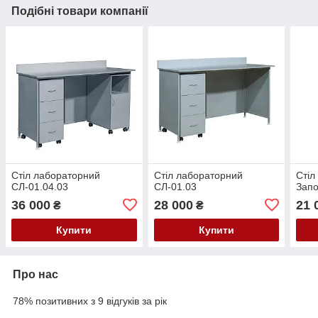
Подібні товари компанії
Стіл лабораторний
Стіл лабораторний
Стіл
СЛ-01.04.03
СЛ-01.03
Запо
36 000
28 000
21 
₴
₴
Купити
Купити
Про нас
78% позитивних з 9 відгуків за рік