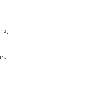
 1-3 дні
12 міс