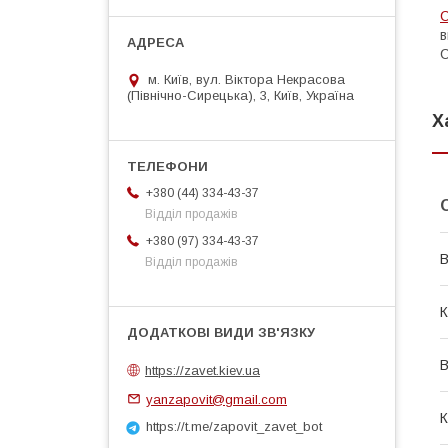
С
в
С
м. Київ, вул. Віктора Некрасова
(Північно-Сирецька), 3, Київ, Україна
Х
+380 (44) 334-43-37
Відділ продажів
+380 (97) 334-43-37
В
Відділ продажів
К
В
https://zavet.kiev.ua
yanzapovit@gmail.com
К
https://t.me/zapovit_zavet_bot