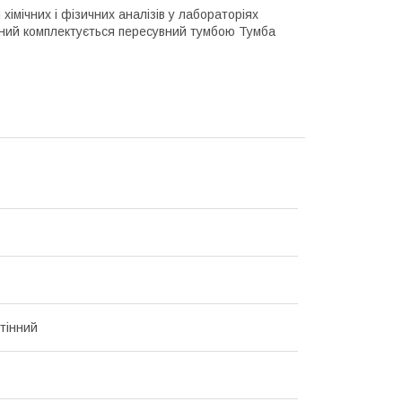
імічних і фізичних аналізів у лабораторіях
орний комплектується пересувний тумбою Тумба
стінний