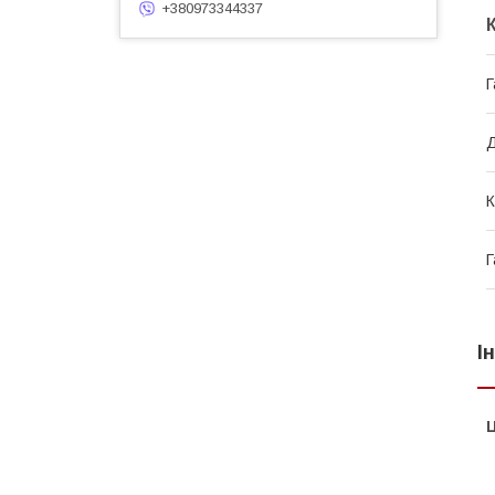
+380973344337
Г
Д
К
Г
І
Ц