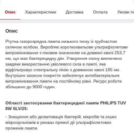
Опис
Характеристики
Доставка
Оплата
Умови п
Опис
Ртутна газорозрядна лампа низького тиску із трубчастою
скляною колбою. Виробляє короткохвильове ультрафіолетове
випромінювання з піковим значенням на довжині хвилі 253,7
нм, що має бактерицидну дію. Утворення озону виключено
завдяки використанню увіолевого скла в лампі, яке
відфільтровує спектральну лінію з довжиною хвилі 185 нм.
Внутрішнє захисне покриття забезпечує антибактеріальне
випромінювання лампи на постійному рівні. Ресурс роботи
збільшено до 9000 годин.
Області застосування бактерицидної лампи PHILIPS TUV
8W SLV/25:
- Знищення або дезактивація бактерій, мікробів та інших
мікроорганізмів в умовах прямої дії ультрафіолетових
променів лампи.