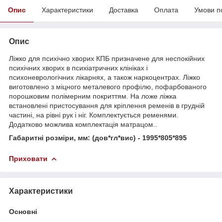
Опис
Характеристики
Доставка
Оплата
Умови п
Опис
Ліжко для психічно хворих КПБ призначене для неспокійних
психічних хворих в психіатричних клініках і
психоневрологічних лікарнях, а також наркоцентрах. Ліжко
виготовлено з міцного металевого профілю, пофарбованого
порошковим полімерним покриттям. На ложе ліжка
встановлені пристосування для кріплення ременів в грудній
частині, на рівні рук і ніг. Комплектується ременями.
Додатково можлива комплектація матрацом..
Габаритні розміри, мм: (дов*гл*вис) - 1995*805*895
Приховати
Характеристики
Основні