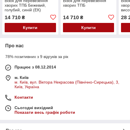
Візок для перевезення
Візок для перевезення
Візо
хворих ТПБ Бежевий,
хворих ТПБ
хвор
голубий, синій (ЕК)
висо
Беже
14 710
14 710
28 
₴
₴
(ЕК)
Купити
Купити
Про нас
78% позитивних з 9 відгуків за рік
Працює з 08.12.2014
м. Київ
м. Київ, вул. Віктора Некрасова (Північно-Сирецька), 3,
Київ, Україна
Контакти
Сьогодні вихідний
Показати весь графік роботи