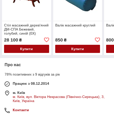
Стіл масажний дерев'яний
Валік масажний круглий
Валі
ДМ-СПА Бежевий,
голубий, синій (ЕК)
28 100
850
800
₴
₴
Купити
Купити
Про нас
78% позитивних з 9 відгуків за рік
Працює з 08.12.2014
м. Київ
м. Київ, вул. Віктора Некрасова (Північно-Сирецька), 3,
Київ, Україна
Контакти