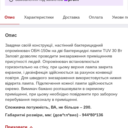
Опис
Характеристики
Доставка
Оплата
Умови п
Опис
Завдяки своїй конструкції, настінний бактерицидний
опромінювач ОБН-150м на дві бактерицидні лампи TUV 30 Вт
Заповіт дозволяє проводити знезараження приміщенняв
присутності людей. Опромінювач встановлюється
горизонтально на стіну, при цьому верхня лампа закрита
екраном, і дезінфекція здійснюється за рахунок конвекції
повітря. Для швидкого знезараження використовується нижня
відкрита лампа. Підключення кожної лампи здійснюється
окремо. Вимикач бажано розташовувати в окремому
приміщенні, при цьому необхідно повідомити про заборону
перебування персоналу в приміщенні.
Споживча потужність, ВА, не більше – 200.
Габаритні розміри, мм: (дов*гл*вис) - 944*80*136
Приховати