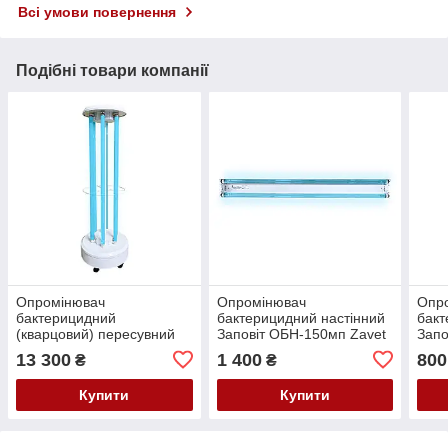
Всі умови повернення
Подібні товари компанії
Опромінювач
Опромінювач
Опр
бактерицидний
бактерицидний настінний
бакт
(кварцовий) пересувний
Заповіт ОБН-150мп Zavet
Запо
Заповіт ОБПе-450м,
13 300
1 400
800
₴
₴
Комплектація лампами
Philips
Купити
Купити