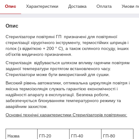
Опис
Характеристики
Доставка
Оплата
Умови п
Опис
Стерилізатори повітряні ГП
призначені для повітряної
стерилізації хірургічного інструменту, термостійких шприців і
голок (з відміткою + 200 ° С), а також скляного посуду, інших
об'єктів медичного призначення.
Стерилізація
відбувається шляхом впливу гарячим повітрям
заданої температури протягом встановленого часу.
Стерилізатори може бути використаний для сушки.
Високий рівень автоматики, оптимальна циркуляція повітря і
якісна термоізоляція служать гарантією економічності і
надійності апарату в експлуатації. Безпека роботи,
забезпечується блокуванням температурного режиму та
аварійним захистом.
Основні технічні характеристики Стерилізаторів повітряних:
Назва
ГП-20
ГП-40
ГП-80