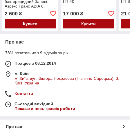
бактерицидний Заповіт
ГП-40
ГП-
Аэрэкс Транс АВІА 8,
Комплектація лампами
2 600
17 000
21 
₴
₴
Osram
Купити
Купити
Про нас
78% позитивних з 9 відгуків за рік
Працює з 08.12.2014
м. Київ
м. Київ, вул. Віктора Некрасова (Північно-Сирецька), 3,
Київ, Україна
Контакти
Сьогодні вихідний
Показати весь графік роботи
Про нас