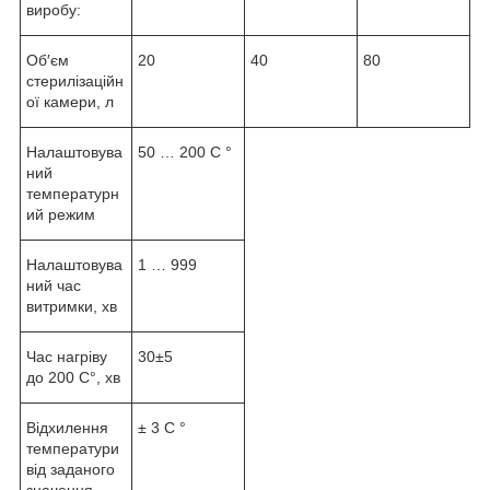
виробу:
Об′єм
20
40
80
стерилізаційн
ої камери, л
Налаштовува
50 … 200 С °
ний
температурн
ий режим
Налаштовува
1 … 999
ний час
витримки, хв
Час нагріву
30±5
до 200 С°, хв
Відхилення
± 3 С °
температури
від заданого
значення