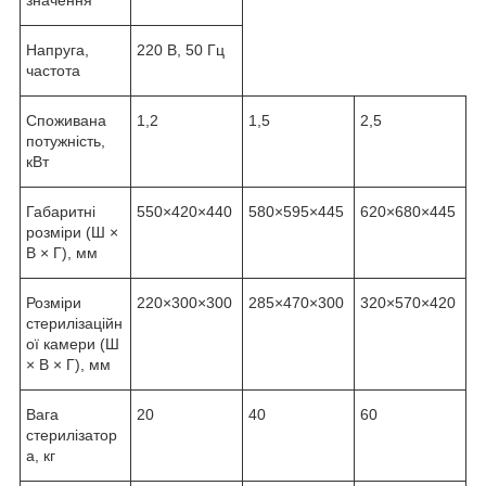
Напруга,
220 В, 50 Гц
частота
Споживана
1,2
1,5
2,5
потужність,
кВт
Габаритні
550×420×440
580×595×445
620×680×445
розміри (Ш ×
В × Г), мм
Розміри
220×300×300
285×470×300
320×570×420
стерилізаційн
ої камери (Ш
× В × Г), мм
Вага
20
40
60
стерилізатор
а, кг