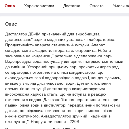
Опис
Характеристики
Доставка
Оплата
Умови п
Опис
Дистилятор ДЕ-4М призначений для виробництва
дистильованої води в медичних установах і лабораторіях.
Продуктивність апарата становить 4 л/годин. Апарат
складається з аквадистилятора та електрощита. Робота
заснована на конденсації ретельно відсепарованої пари.
Водопровідна вода поступає у випарник і нагрівається тенами
до кипіння. Утворений при цьому пар, проходячи через ряд
сепараторів, потрапляє на стінки конденсатора, що
охолоджується зовні водопровідною водою і, конденсуючись,
витікає у вигляді дистильованої води. Для виготовлення
елементів конструкції дистилятора використовується
високоякісна харчова сталь, що не вступає в реакцію
окислення з водою. Для запобігання перегоряння тенів при
падінні рівня води в дистиляторі передбачений поплавковий
датчик, що відключає живлення тенів при зниженні рівня
нижче критичного. Аквадистилятор зручний і надійний в
експлуатації. Напруга живлення - 220В