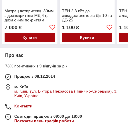
Матрац чотирисекц. 80мм
ТЕН 2.3 кВт до
ТЕН 
з дезпокриттям МД-4 (з
аквадистиляторів ДЕ-10 та
аква
дихаючим покриттям
ДЕ-25
МД-4м)
7 000
1 100
1 1
₴
₴
Купити
Купити
Про нас
78% позитивних з 9 відгуків за рік
Працює з 08.12.2014
м. Київ
м. Київ, вул. Віктора Некрасова (Північно-Сирецька), 3,
Київ, Україна
Контакти
Сьогодні працює з 09:00 до 18:00
Показати весь графік роботи