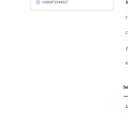
+380973344337
Г
Г
Д
К
І
Ц