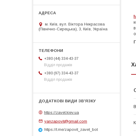
к
м. Київ, вул. Віктора Некрасова
в
(Північно-Сирецька), 3, Київ, Україна
о
Г
+380 (44) 334-43-37
Х
Відділ продажів
+380 (97) 334-43-37
Відділ продажів
В
https://zavet.kiev.ua
yanzapovit@gmail.com
К
https://t.me/zapovit_zavet_bot