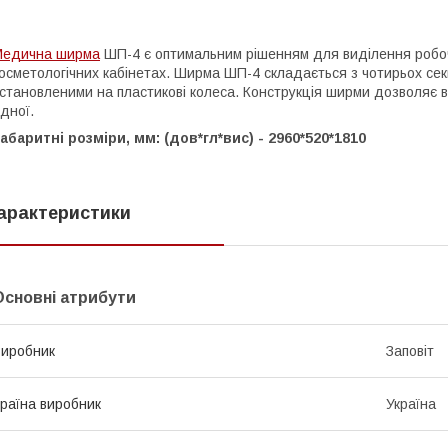
Медична ширма
ШП-4 є оптимальним рішенням для виділення робочи
осметологічних кабінетах. Ширма ШП-4 складається з чотирьох сек
становленими на пластикові колеса. Конструкція ширми дозволяє в
дної.
абаритні розміри, мм: (дов*гл*вис) - 2960*520*1810
арактеристики
Основні атрибути
иробник
Заповіт
раїна виробник
Україна