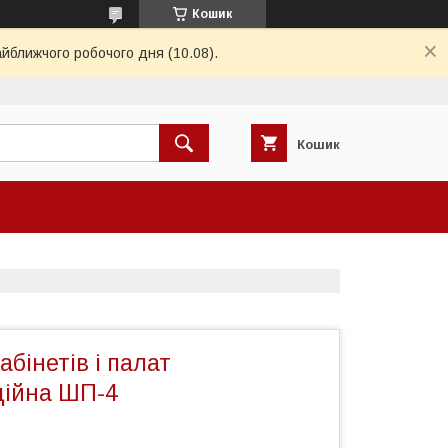
Кошик
айближчого робочого дня (10.08).
Кошик
бінетів і палат
ційна ШП-4