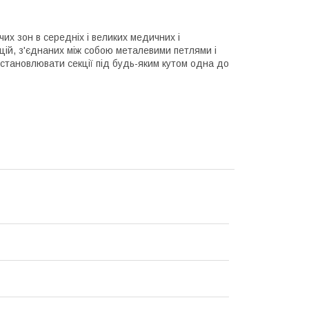
х зон в середніх і великих медичних і
цій, з'єднаних між собою металевими петлями і
становлювати секції під будь-яким кутом одна до