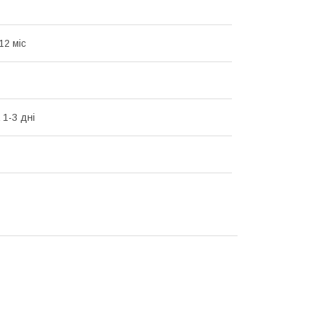
12 міс
 1-3 дні