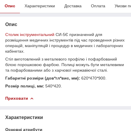
Опис
Характеристики
Доставка
Оплата
Умови п
Опис
Столик інструментальний
СИ-5Є призначений для
розміщення медичних інструментів під час проведення різних
операцій, маніпуляцій і процедур в медичних і лабораторних
кабінетах.
Стіл виготовлений з металевого профілю і пофарбований
білою порошковою фарбою. Полиці можуть бути металевими
та пофарбованими або з харчової нержавіючої сталі.
Габаритні розміри (дов*гл*вис, мм)
:
620*470*900.
Розмір полиці, мм:
540*420.
Приховати
Характеристики
Основні атрибути