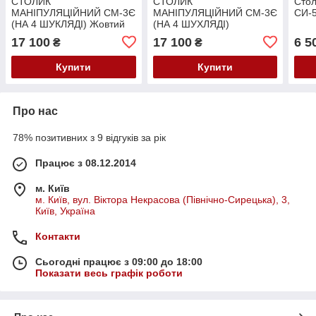
СТОЛИК
СТОЛИК
Стол
МАНІПУЛЯЦІЙНИЙ СМ-3Є
МАНІПУЛЯЦІЙНИЙ СМ-3Є
СИ-5
(НА 4 ШУКЛЯДІ) Жовтий
(НА 4 ШУХЛЯДІ)
(RAL 1023)
Помаранчевий (RAL 2003)
17 100
17 100
6 5
₴
₴
Купити
Купити
Про нас
78% позитивних з 9 відгуків за рік
Працює з 08.12.2014
м. Київ
м. Київ, вул. Віктора Некрасова (Північно-Сирецька), 3,
Київ, Україна
Контакти
Сьогодні працює з 09:00 до 18:00
Показати весь графік роботи