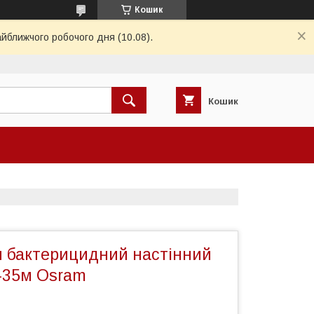
Кошик
айближчого робочого дня (10.08).
Кошик
 бактерицидний настінний
-35м Osram