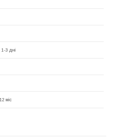
 1-3 дні
12 міс