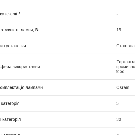
 категорії *
-
отужність лампи, Вт
15
ип установки
Стаціона
Торгові 
фера використання
промислов
food
омплектація лампами
Osram
I категорія
5
II категорія
30