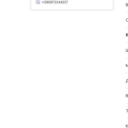
+380973344337
С
Ш
М
Д
В
Т
К