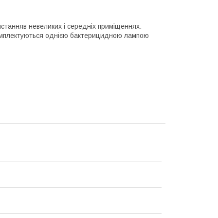
станняв невеликих і середніх приміщеннях.
 комплектуються однією бактерицидною лампою