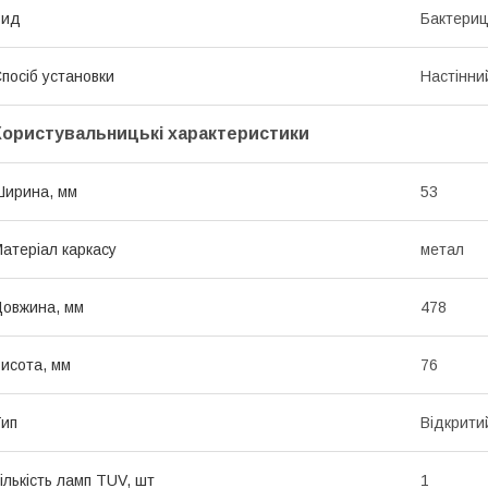
Вид
Бактериц
посіб установки
Настінни
Користувальницькі характеристики
ирина, мм
53
атеріал каркасу
метал
овжина, мм
478
исота, мм
76
ип
Відкрити
ількість ламп TUV, шт
1