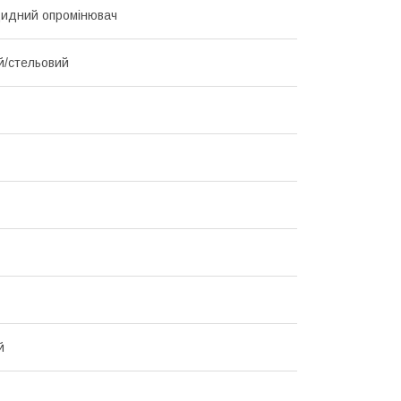
идний опромінювач
й/стельовий
й