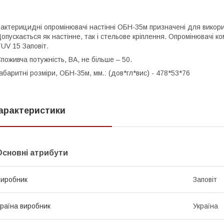
актерицидні опромінювачі настінні ОБН-35м призначені для викори
опускається як настінне, так і стельове кріплення. Опромінювачі
UV 15 Заповіт.
поживча потужність, ВА, не більше – 50.
абаритні розміри, ОБН-35м, мм.: (дов*гл*вис) - 478*53*76
арактеристики
Основні атрибути
иробник
Заповіт
раїна виробник
Україна