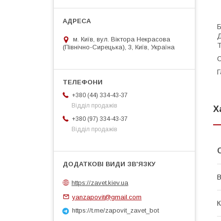
Б
Д
м. Київ, вул. Віктора Некрасова
T
(Північно-Сирецька), 3, Київ, Україна
С
Г
+380 (44) 334-43-37
Відділ продажів
Х
+380 (97) 334-43-37
Відділ продажів
В
https://zavet.kiev.ua
yanzapovit@gmail.com
К
https://t.me/zapovit_zavet_bot