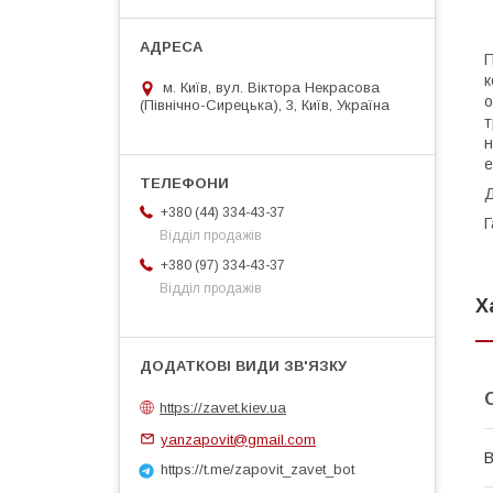
П
к
м. Київ, вул. Віктора Некрасова
о
(Північно-Сирецька), 3, Київ, Україна
т
н
е
Д
+380 (44) 334-43-37
Г
Відділ продажів
+380 (97) 334-43-37
Відділ продажів
Х
https://zavet.kiev.ua
yanzapovit@gmail.com
В
https://t.me/zapovit_zavet_bot