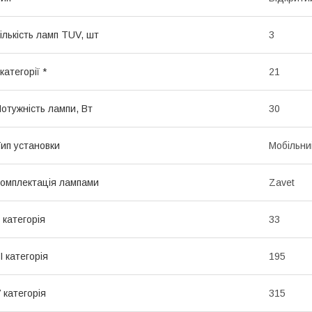
ількість ламп TUV, шт
3
 категорії *
21
отужність лампи, Вт
30
ип установки
Мобільни
омплектація лампами
Zavet
I категорія
33
II категорія
195
 категорія
315