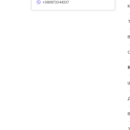
+380973344337
К
С
Ш
Д
В
Т