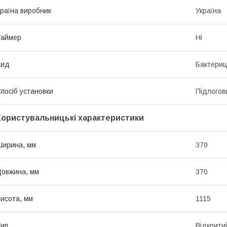
раїна виробник
Україна
Таймер
Ні
Вид
Бактериц
посіб установки
Підлогов
Користувальницькі характеристики
ирина, мм
370
овжина, мм
370
исота, мм
1115
ип
Відкрити