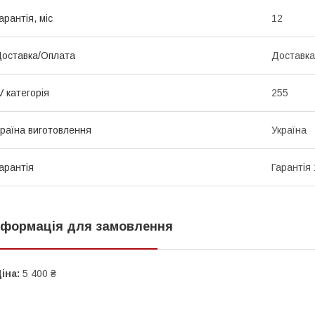
арантія, міс
12
оставка/Оплата
Доставка
V категорія
255
раїна виготовлення
Україна
арантія
Гарантія 
нформація для замовлення
іна:
5 400 ₴