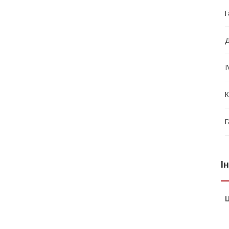
Г
Д
I
К
Г
І
Ц