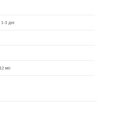
 1-3 дні
12 міс