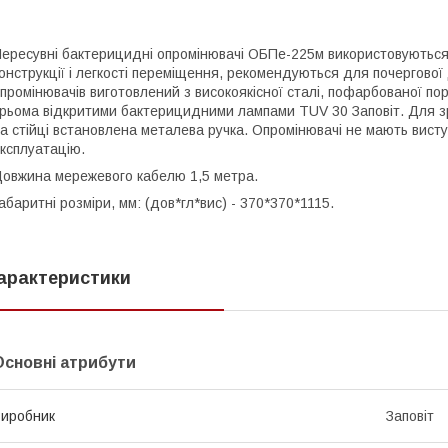
ересувні бактерицидні опромінювачі ОБПе-225м використовуються 
онструкції і легкості переміщення, рекомендуються для почергової
промінювачів виготовлений з високоякісної сталі, пофарбованої 
рьома відкритими бактерицидними лампами TUV 30 Заповіт. Для зр
а стійці встановлена металева ручка. Опромінювачі не мають вист
ксплуатацію.
овжина мережевого кабелю 1,5 метра.
абаритні розміри, мм: (дов*гл*вис) - 370*370*1115.
арактеристики
Основні атрибути
иробник
Заповіт