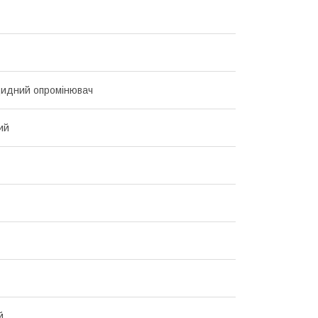
идний опромінювач
ий
й