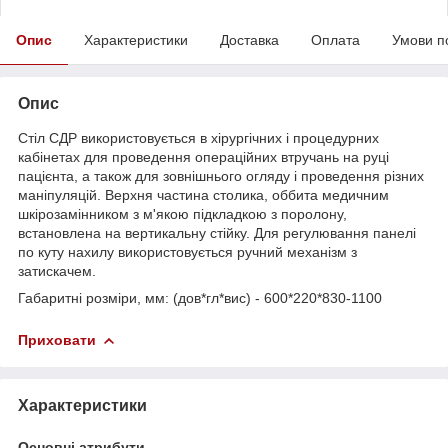
Опис
Характеристики
Доставка
Оплата
Умови п
Опис
Стіл СДР використовується в хірургічних і процедурних
кабінетах для проведення операційних втручань на руці
пацієнта, а також для зовнішнього огляду і проведення різних
маніпуляцій. Верхня частина столика, оббита медичним
шкірозамінником з м'якою підкладкою з поролону,
встановлена на вертикальну стійку. Для регулювання панелі
по куту нахилу використовується ручний механізм з
затискачем.
Габаритні розміри, мм: (дов*гл*вис) - 600*220*830-1100
Приховати
Характеристики
Основні атрибути