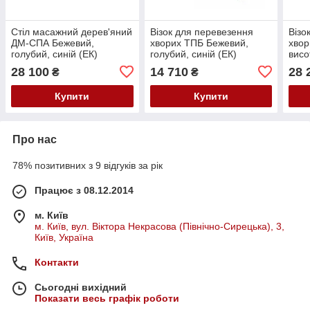
Стіл масажний дерев'яний
Візок для перевезення
Візо
ДМ-СПА Бежевий,
хворих ТПБ Бежевий,
хвор
голубий, синій (ЕК)
голубий, синій (ЕК)
висо
Беже
28 100
14 710
28 
₴
₴
(ЕК)
Купити
Купити
Про нас
78% позитивних з 9 відгуків за рік
Працює з 08.12.2014
м. Київ
м. Київ, вул. Віктора Некрасова (Північно-Сирецька), 3,
Київ, Україна
Контакти
Сьогодні вихідний
Показати весь графік роботи