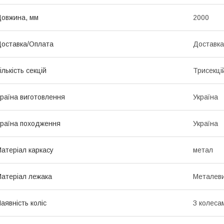
овжина, мм
2000
оставка/Оплата
Доставка
ількість секцій
Трисекці
раїна виготовлення
Україна
раїна походження
Україна
атеріал каркасу
метал
атеріал лежака
Металеви
аявність коліс
З колеса