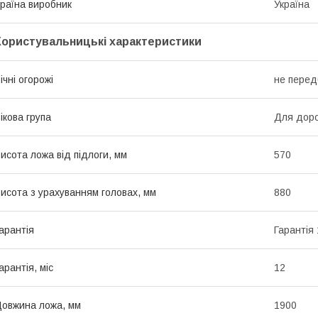
раїна виробник
Україна
Користувальницькі характеристики
ічні огорожі
не перед
ікова група
Для дор
исота ложа від підлоги, мм
570
исота з урахуванням головах, мм
880
арантія
Гарантія 
арантія, міс
12
овжина ложа, мм
1900