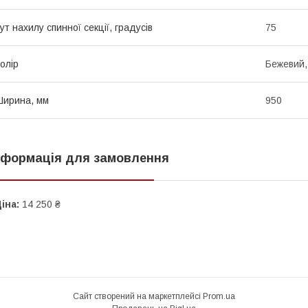
ут нахилу спинної секції, градусів
75
олір
Бежевий, 
ирина, мм
950
нформація для замовлення
іна:
14 250 ₴
Сайт створений на маркетплейсі
Prom.ua