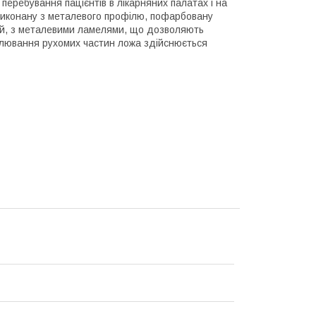
еребування пацієнтів в лікарняних палатах і на
 виконану з металевого профілю, пофарбовану
ій, з металевими ламелями, що дозволяють
гулювання рухомих частин ложа здійснюється