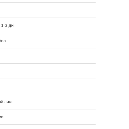
 1-3 дні
йна
й лист
ми