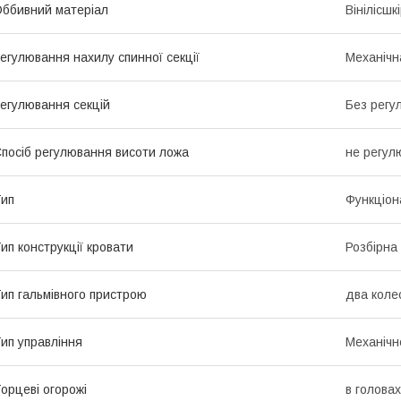
ббивний матеріал
Вінілісшк
егулювання нахилу спинної секції
Механічн
егулювання секцій
Без регу
посіб регулювання висоти ложа
не регул
ип
Функціон
ип конструкції кровати
Розбірна
ип гальмівного пристрою
два коле
ип управління
Механічн
орцеві огорожі
в головах