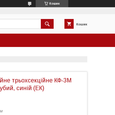
Кошик
Кошик
ійне трьохсекційне КФ-3М
убий, синій (ЕК)
3М