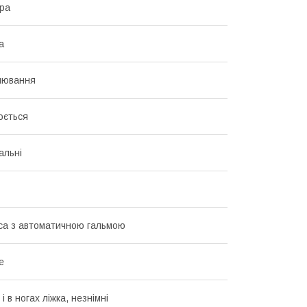
іра
а
лювання
юється
альні
са з автоматичною гальмою
е
 і в ногах ліжка, незнімні