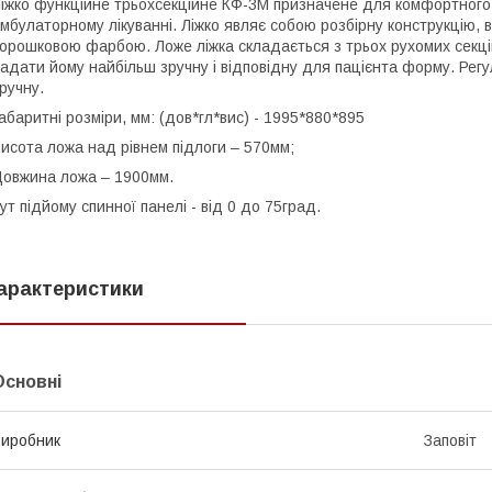
іжко функційне трьохсекційне КФ-3М призначене для комфортного п
мбулаторному лікуванні. Ліжко являє собою розбірну конструкцію,
орошковою фарбою. Ложе ліжка складається з трьох рухомих секц
адати йому найбільш зручну і відповідну для пацієнта форму. Ре
ручну.
абаритні розміри, мм: (дов*гл*вис) - 1995*880*895
исота ложа над рівнем підлоги – 570мм;
овжина ложа – 1900мм.
ут підйому спинної панелі - від 0 до 75град.
арактеристики
Основні
иробник
Заповіт