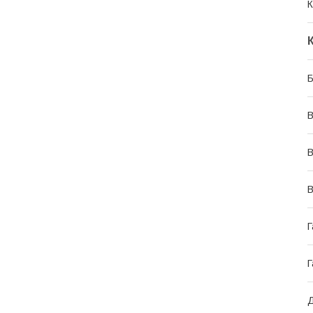
К
Б
В
В
В
Г
Г
Д