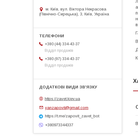
Л
а
м. Київ, вул. Віктора Некрасова
п
(Північно-Сирецька), 3, Київ, Україна
н
в
Г
В
+380 (44) 334-43-37
Д
Відділ продажів
К
+380 (97) 334-43-37
Відділ продажів
Х
https://zavet.kiev.ua
yanzapovit@gmail.com
https://t.me/zapovit_zavet_bot
В
+380973344337