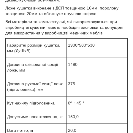
Ложе кушетки виконане з ДСП товщиною 16мм, поролону
товщиною 20мм та обтягнуте штучною шкірою.
Всі матеріали та комплектуючі, які використовуються при
виробництві кушетки, мають необхідні висновки та допущені
для використання у виробництві медичних меблів.
Габаритні розміри кушетки,
1900*580*530
мм (ДхШхВ)
Довжина фіксованої секції
1490
ложе, мм
Довжина рухомої секції ложе
375
(підголовника), мм
Кут нахилу підголовника
0º ÷ 45 °
Допустиме навантаження, кг
150,0
Вага нетто, кг
20,0