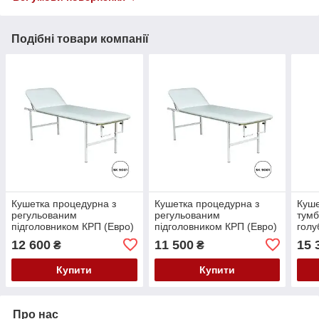
Подібні товари компанії
Кушетка процедурна з
Кушетка процедурна з
Куше
регульованим
регульованим
тумб
підголовником КРП (Евро)
підголовником КРП (Евро)
голу
№2 - 1950*750*600мм
№3 - 1950*650*700мм
12 600
11 500
15 
₴
₴
Купити
Купити
Про нас