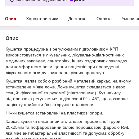
Опис
Характеристики
Доставка
Оплата
Умови п
Опис
Кушетка процедурна з регулюємим підголовником КРП
використовується в лікувальних, лікувально-діагностичних
медичних закладах, санаторіях, інших оздоровчих закладах
для комфортного розміщення пацієнтів при проведенні
лікувального огляду і виконанні різних процедур.
Кушетка являє собою розбірний металевий каркас, на якому
встановлене м’яке ложе. Ложе кушетки складається з двох
секцій: фіксованої та рухомої (підголовника). Кут нахилу
підголовника регулюється в діапазоні 0º ÷ 45°, що дозволяє
пацієнту прийняти більш зручне положення.
Ніжки кушетки встановлені на пластикові опори.
Каркас кушетки виконаний зі сталевої профільної труби
25х25мм та пофарбований білою порошковою фарбою RAL,
яка має антибактеріальні властивості та допускає обробку
дезінфікуючими розчинами.