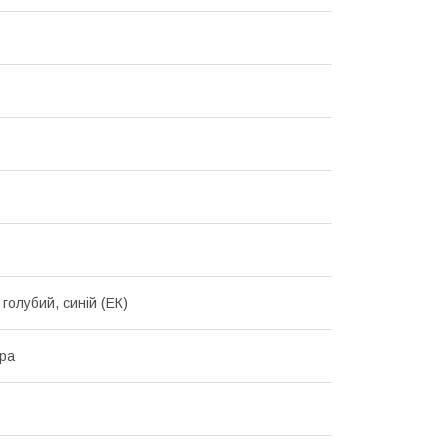
голубий, синій (ЕК)
іра