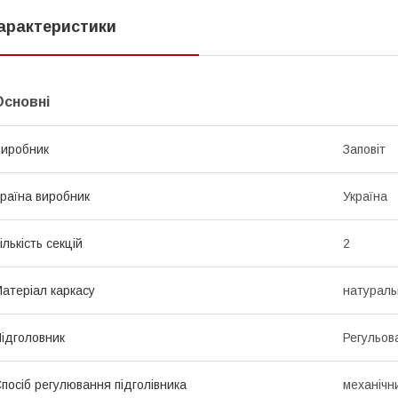
арактеристики
Основні
иробник
Заповіт
раїна виробник
Україна
ількість секцій
2
атеріал каркасу
натураль
ідголовник
Регульов
посіб регулювання підголівника
механічн