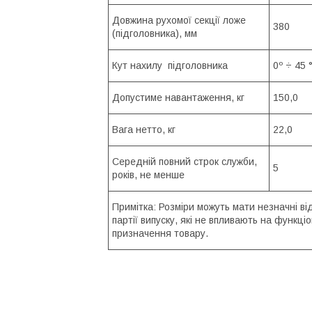
Довжина рухомої секції ложе
380
(підголовника), мм
Кут нахилу підголовника
0º ÷ 45 
Допустиме навантаження, кг
150,0
Вага нетто, кг
22,0
Середній повний строк служби,
5
років, не менше
Примітка: Розміри можуть мати незначні ві
партії випуску, які не впливають на функці
призначення товару.