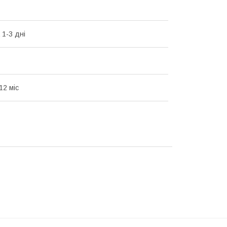
 1-3 дні
12 міс