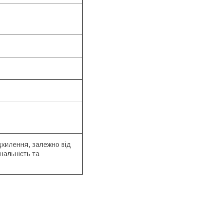
°
дхилення, залежно від
ональність та