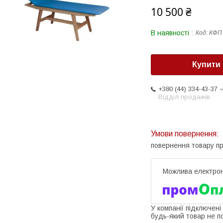
10 500 ₴
В наявності
Код:
КФП
Купити
+380 (44) 334-43-37
Відділ продажів
повернення товару п
У компанії підключені
будь-який товар не п