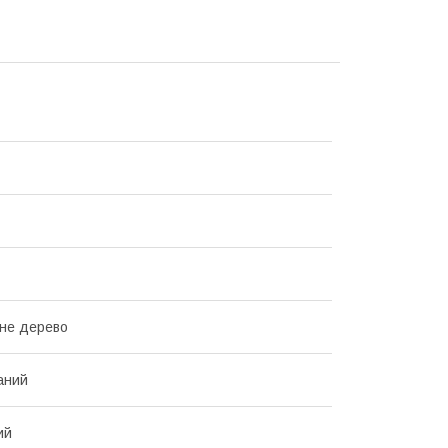
не дерево
аний
ий