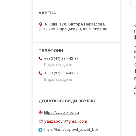
м. Київ, вул. Віктора Некрасова
К
(Північно-Сирецька), 3, Київ, Україна
з
ф
К
д
д
+380 (44) 334-43-37
К
Відділ продажів
ф
+380 (97) 334-43-37
Л
Відділ продажів
В
д
https://zavet.kiev.ua
yanzapovit@gmail.com
https://t.me/zapovit_zavet_bot