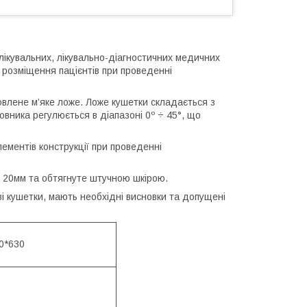
лікувальних, лікувально-діагностичних медичних
 розміщення пацієнтів при проведенні
овлене м’яке ложе. Ложе кушетки складається з
ловника регулюється в діапазоні 0º ÷ 45°, що
ементів конструкції при проведенні
20мм та обтягнуте штучною шкірою.
ві кушетки, мають необхідні висновки та допущені
0*630