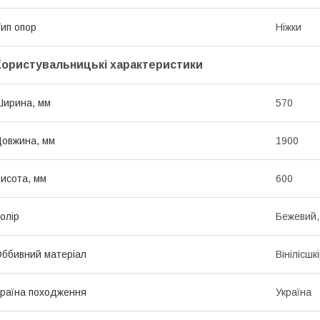
ип опор
Ніжки
Користувальницькі характеристики
ирина, мм
570
овжина, мм
1900
исота, мм
600
олір
Бежевий, 
ббивний матеріал
Вінілісшк
раїна походження
Україна