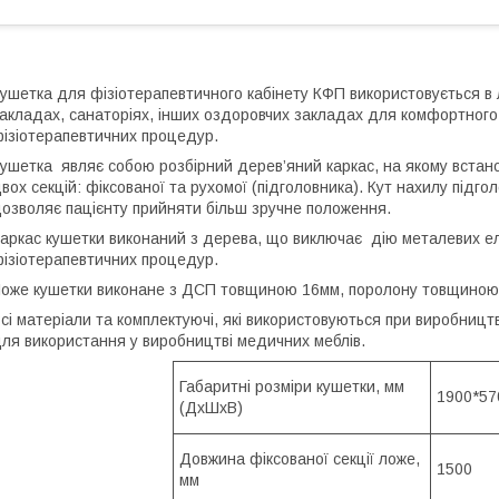
ушетка для фізіотерапевтичного кабінету КФП використовується в 
акладах, санаторіях, інших оздоровчих закладах для комфортного
ізіотерапевтичних процедур.
ушетка являє собою розбірний дерев’яний каркас, на якому встан
вох секцій: фіксованої та рухомої (підголовника). Кут нахилу підго
озволяє пацієнту прийняти більш зручне положення.
аркас кушетки виконаний з дерева, що виключає дію металевих ел
ізіотерапевтичних процедур.
оже кушетки виконане з ДСП товщиною 16мм, поролону товщиною 
сі матеріали та комплектуючі, які використовуються при виробницт
ля використання у виробництві медичних меблів.
Габаритні розміри кушетки, мм
1900*57
(ДхШхВ)
Довжина фіксованої секції ложе,
1500
мм