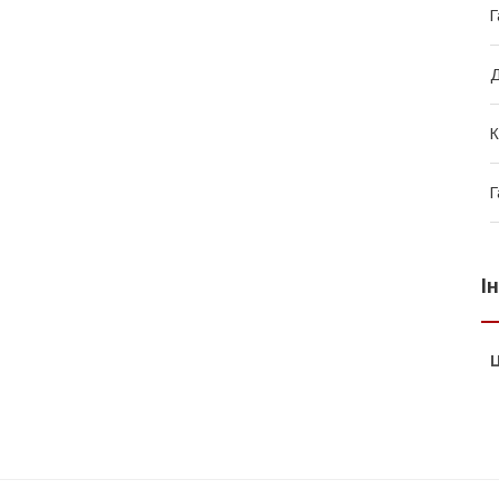
Г
Д
К
Г
І
Ц