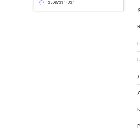
+380973344337
В
Г
Г
Д
Д
К
Р