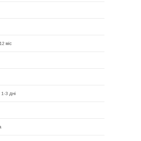
12 міс
 1-3 дні
а