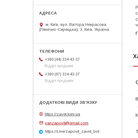
Р
с
с
м. Київ, вул. Віктора Некрасова
ч
(Північно-Сирецька), 3, Київ, Україна
Г
Х
+380 (44) 334-43-37
Відділ продажів
+380 (97) 334-43-37
Відділ продажів
В
https://zavet.kiev.ua
К
yanzapovit@gmail.com
Т
https://t.me/zapovit_zavet_bot