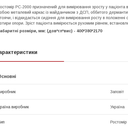
остомір РС-2000 призначений для вимірювання зросту у пацієнта в
обою металевий каркас із майданчиком з ДСП, оббитого дерманти
тоячи, і відкидається сидіння для вимірювання росту в положенні 
отири опори. Зріст пацієнта вимірюється рухомим рівнем, встановле
абаритні розміри, мм: (дов*гл*вис) - 400*380*2170
арактеристики
Основні
иробник
Заповіт
раїна виробник
Україна
ип
Ростомір