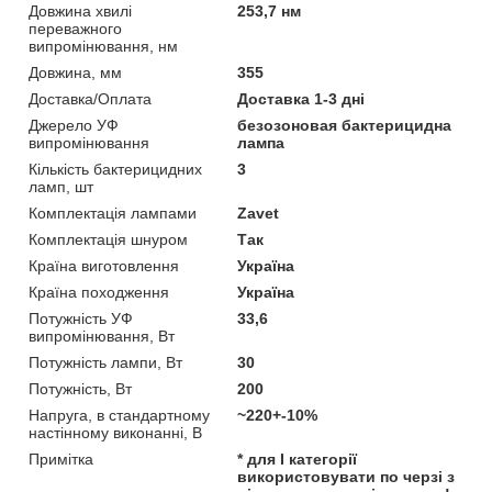
Довжина хвилі
253,7 нм
переважного
випромінювання, нм
Довжина, мм
355
Доставка/Оплата
Доставка 1-3 дні
Джерело УФ
безозоновая бактерицидна
випромінювання
лампа
Кількість бактерицидних
3
ламп, шт
Комплектація лампами
Zavet
Комплектація шнуром
Так
Країна виготовлення
Україна
Країна походження
Україна
Потужність УФ
33,6
випромінювання, Вт
Потужність лампи, Вт
30
Потужність, Вт
200
Напруга, в стандартному
~220+-10%
настінному виконанні, В
Примітка
* для I категорії
використовувати по черзі з