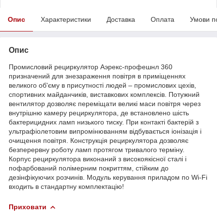
Опис
Характеристики
Доставка
Оплата
Умови п
Опис
Промисловий рециркулятор Аэрекс-профешнл 360
призначений для знезараження повітря в приміщеннях
великого об'єму в присутності людей – промислових цехів,
спортивних майданчиків, виставкових комплексів. Потужний
вентилятор дозволяє переміщати великі маси повітря через
внутрішню камеру рециркулятора, де встановлено шість
бактерицидних ламп низького тиску. При контакті бактерій з
ультрафіолетовим випромінюванням відбувається іонізація і
очищення повітря. Конструкція рециркулятора дозволяє
безперервну роботу ламп протягом тривалого терміну.
Корпус рециркулятора виконаний з високоякісної сталі і
пофарбований полімерним покриттям, стійким до
дезінфікуючих розчинів. Модуль керування приладом по Wi-Fi
входить в стандартну комплектацію!
Приховати