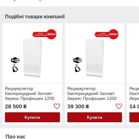
Подібні товари компанії
Рециркулятор
Рециркулятор
Реци
бактерицидний Заповіт
бактерицидний Заповіт
бакт
Аерекс Профешин 1200
Аерекс Профешин 1200
Аер
Zavet
Philips
Zave
28 500
39 300
14 
₴
₴
Купити
Купити
Про нас