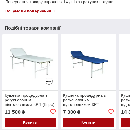
Повернення товару впродовж 14 днів за рахунок покупця
Всі умови повернення
Подібні товари компанії
Кушетка процедурна з
Кушетка процедурна з
Куше
регульованим
регульованим
регу
підголовником КРП (Евро)
підголовником КРП
підг
№3 - 1950*650*700мм
Бежевий, голубий, синій
Беже
11 500
7 300
14 
₴
₴
(ЕК)
(ЕК)
Купити
Купити