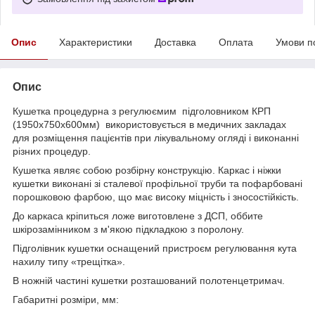
Опис
Характеристики
Доставка
Оплата
Умови п
Опис
Кушетка процедурна з регулюємим підголовником КРП
(1950х750х600мм) використовується в медичних закладах
для розміщення пацієнтів при лікувальному огляді і виконанні
різних процедур.
Кушетка являє собою розбірну конструкцію. Каркас і ніжки
кушетки виконані зі сталевої профільної труби та пофарбовані
порошковою фарбою, що має високу міцність і зносостійкість.
До каркаса кріпиться ложе виготовлене з ДСП, оббите
шкірозамінником з м'якою підкладкою з поролону.
Підголівник кушетки оснащений пристроєм регулювання кута
нахилу типу «трещітка».
В ножній частині кушетки розташований полотенцетримач.
Габаритні розміри, мм: