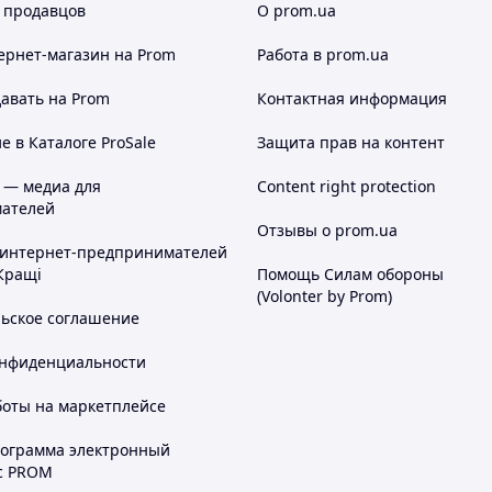
 продавцов
О prom.ua
ернет-магазин
на Prom
Работа в prom.ua
авать на Prom
Контактная информация
 в Каталоге ProSale
Защита прав на контент
 — медиа для
Content right protection
ателей
Отзывы о prom.ua
 интернет-предпринимателей
Кращі
Помощь Силам обороны
(Volonter by Prom)
льское соглашение
онфиденциальности
боты на маркетплейсе
рограмма электронный
с PROM