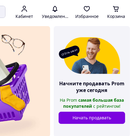
Кабинет
Уведомления
Избранное
Корзина
О! Есть заказ
Начните продавать
Prom
уже сегодня
На
Prom
самая большая база
покупателей
с рейтингом
!
Начать продавать