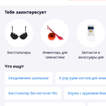
Аксессуары и украшения
Тебя заинтересует
Материалы для ремонта
Спорт и отдых
Бюстгальтеры
Инвентарь для
Запчасти и
гимнастики
аксессуары для
бытовых
Что ищут
кондиционеров
Ежедневники школьные
K-pop руми костюм для ани
Бюстгальтер без косточек 95с
Блузка с кружевом бо