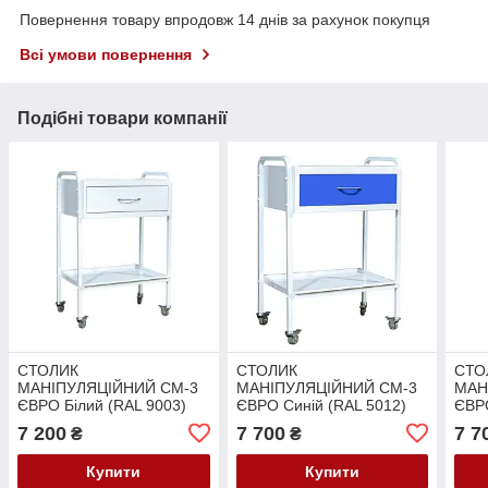
Повернення товару впродовж 14 днів за рахунок покупця
Всі умови повернення
Подібні товари компанії
СТОЛИК
СТОЛИК
СТО
МАНІПУЛЯЦІЙНИЙ СМ-3
МАНІПУЛЯЦІЙНИЙ СМ-3
МАН
ЄВРО Білий (RAL 9003)
ЄВРО Синій (RAL 5012)
ЄВРО
7 200
7 700
7 7
₴
₴
Купити
Купити