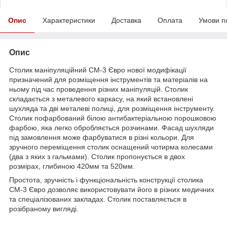
Опис
Характеристики
Доставка
Оплата
Умови п
Опис
Столик маніпуляційний СМ-3 Євро нової модифікації
призначений для розміщення інструментів та матеріалів на
ньому під час проведення різних маніпуляцій. Столик
складається з металевого каркасу, на який встановлені
шухляда та дві металеві полиці, для розміщення інструменту.
Столик пофарбований білою антибактеріальною порошковою
фарбою, яка легко обробляється розчинами. Фасад шухляди
під замовлення може фарбуватися в різні кольори. Для
зручного переміщення столик оснащений чотирма колесами
(два з яких з гальмами). Столик пропонується в двох
розмірах, глибиною 420мм та 520мм.
Простота, зручність і функціональність конструкції столика
СМ-3 Євро дозволяє використовувати його в різних медичних
та спеціалізованих закладах. Столик поставляється в
розібраному вигляді.