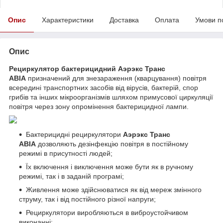
Опис
Характеристики
Доставка
Оплата
Умови п
Опис
Рециркулятор бактерицидний Аэрэкс Транс
АВІА
призначений для знезараження (кварцування) повітря
всередині транспортних засобів від вірусів, бактерій, спор
грибів та інших мікроорганізмів шляхом примусової циркуляції
повітря через зону опромінення бактерицидної лампи.
Бактерицидні рециркулятори
Аэрэкс Транс
АВІА
дозволяють дезінфекцію повітря в постійному
режимі в присутності людей;
Їх включення і виключення може бути як в ручному
режимі, так і в заданій програмі;
Живлення може здійснюватися як від мереж змінного
струму, так і від постійного різної напруги;
Рециркулятори виробляються в виброустойчивом
виконанні;