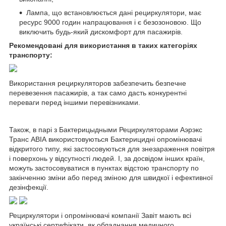
Лампа, що встановлюється дані рециркулятори, має
ресурс 9000 годин напрацювання і є безозоновою. Що
виключить будь-який дискомфорт для пасажирів.
Рекомендовані для використання в таких категоріях
транспорту:
Використання рециркуляторов забезпечить безпечне
перевезення пасажирів, а так само дасть конкурентні
переваги перед іншими перевізниками.
Також, в парі з Бактерицыдными Рециркуляторами Аэрэкс
Транс АВІА використовуються Бактерицидні опромінювачі
відкритого типу, які застосовуються для знезараження повітря
і поверхонь у відсутності людей. І, за досвідом інших країн,
можуть застосовуватися в пунктах відстою транспорту по
закінченню зміни або перед зміною для швидкої і ефективної
дезінфекції.
Рециркулятори і опромінювачі компанії Завіт мають всі
українські сертифікати, як обладнання медичного