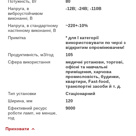
Потужність, Вт
80
Напруга, в
-12В; -24В; -110В
виброустойчивом
виконанні, В
Напруга, в стандартному
~220+-10%
настінному виконанні, В
Примітка
* для I категорії
використовувати по черзі з
відкритим опромінювачем!
Продуктивність, м3/год
105
Сфера використання
медичні установи, торгові,
офісні та навчальні
приміщення, харчова
промисловість, будинки,
квартири, Fast-food,
транспортні засоби й т. д.
Тип установки
Стаціонарний
Ширина, мм
120
Ефективний ресурс
9000
роботи ламп, не менше,
год
Приховати