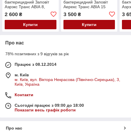
бактерицидний Заповіт
бактерицидний Заповіт
бакт
Аэрэкс Транс АВІА 8,
Аерекс Транс АВІА 15
Аэрэ
Комплектація лампами
Zavet
Osr
2 600
3 500
3 6
₴
₴
Osram
Купити
Купити
Про нас
78% позитивних з 9 відгуків за рік
Працює з 08.12.2014
м. Київ
м. Київ, вул. Віктора Некрасова (Північно-Сирецька), 3,
Київ, Україна
Контакти
Сьогодні працює з 09:00 до 18:00
Показати весь графік роботи
Про нас