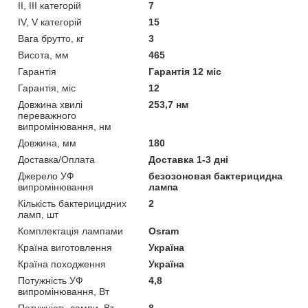
II, III категорій
7
IV, V категорій
15
Вага брутто, кг
3
Висота, мм
465
Гарантія
Гарантія 12 міс
Гарантія, міс
12
Довжина хвилі
253,7 нм
переважного
випромінювання, нм
Довжина, мм
180
Доставка/Оплата
Доставка 1-3 дні
Джерело УФ
безозоновая бактерицидна
випромінювання
лампа
Кількість бактерицидних
2
ламп, шт
Комплектація лампами
Osram
Країна виготовлення
Україна
Країна походження
Україна
Потужність УФ
4,8
випромінювання, Вт
Потужність лампи, Вт
8