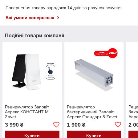
Повернення товару впродовж 14 днів за рахунок покупця
Всі умови повернення
Подібні товари компанії
Рециркулятор Заповіт
Рециркулятор
Реци
Аерекс КОНСТАНТ М
бактерицидний Заповіт
бакт
Zavet
Аерекс Стандарт 8 Zavet
Аере
3 990
1 900
2 0
₴
₴
Купити
Купити