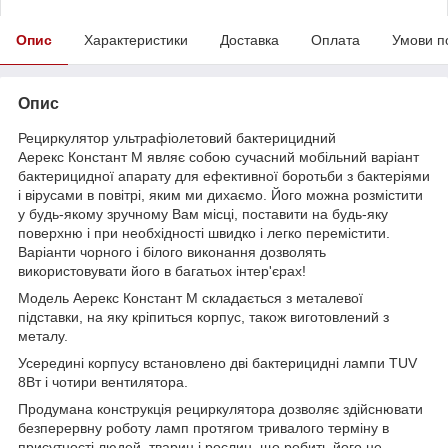
Опис
Характеристики
Доставка
Оплата
Умови п
Опис
Рециркулятор ультрафіолетовий бактерицидний
Аерекс Констант М являє собою сучасний мобільний варіант
бактерицидної апарату для ефективної боротьби з бактеріями
і вірусами в повітрі, яким ми дихаємо. Його можна розмістити
у будь-якому зручному Вам місці, поставити на будь-яку
поверхню і при необхідності швидко і легко перемістити.
Варіанти чорного і білого виконання дозволять
використовувати його в багатьох інтер'єрах!
Модель Аерекс Констант М складається з металевої
підставки, на яку кріпиться корпус, також виготовлений з
металу.
Усередині корпусу встановлено дві бактерицидні лампи TUV
8Вт і чотири вентилятора.
Продумана конструкція рециркулятора дозволяє здійснювати
безперервну роботу ламп протягом тривалого терміну в
присутності людей, тварин і рослин, що робить його не