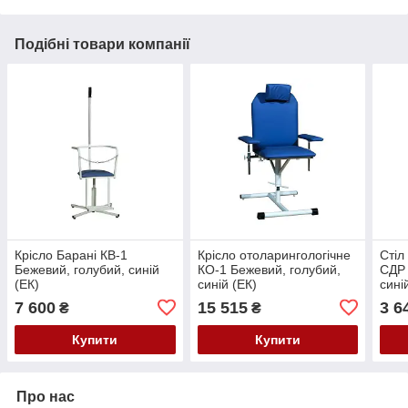
Подібні товари компанії
Крісло Барані КВ-1
Крісло отоларингологічне
Стіл
Бежевий, голубий, синій
КО-1 Бежевий, голубий,
СДР 
(ЕК)
синій (ЕК)
сині
7 600
15 515
3 6
₴
₴
Купити
Купити
Про нас