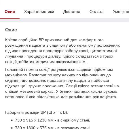
Опис
Характеристики
Доставка
Оплата
Умови п
Опис
Крісло сорбційне ВР призначений для комфортного
розміщення пацієнта в сидячому або лежачому положеннях
під час проведення процедури забору крові, цитостатичної
лікування і процедури діалізу. Крісло складається з трьох
секцій, оббитих медичним шкірзамінником.
Головний і ножна секції регулюються завдяки підйомним
механізмом Rastomat по куту нахилу по відношенню до
сидіння, що дозволяє надавати тілу пацієнта найбільш
підходяще і зручне положення. Секції крісла встановлені на
стійкий металевий каркас. У бічних частинах крісла рухомо
встановлені два підлокітника для розміщення рук пацієнта.
Габаритні розміри ВР (Ш х Г х В):
730 х 915 х 1230 мм - в сидячому стані,
730 х 1800 х 575 мм - в лежачому стані.