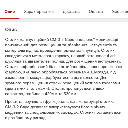
Опис
Характеристики
Доставка
Оплата
Умови п
Опис
Столик маніпуляційний СМ-3-2 Євро оновленої модифікації
призначений для розміщення та зберігання інструментів та
матеріалів під час проведення різних маніпуляцій. Столик
складається з металевого каркасу, на який встановлені дві
шухляда та дві металеві полиці, для розміщення інструменту.
Столик пофарбований білою антибактеріальною порошковою
фарбою, яка легко обробляється розчинами. Шухляди, під
замовлення, можуть фарбуватися в різні кольори. Для
зручного переміщення столик оснащений чотирма колесами
(два з яких з гальмами). Столик пропонується в двох
варіантах, глибиною 420мм та 520мм.
Простота, зручність і функціональність конструкції столика
СМ-3-2 Євро дозволяє використовувати його в різних
медичних та спеціалізованих закладах. Столик поставляється
в розібраному вигляді.