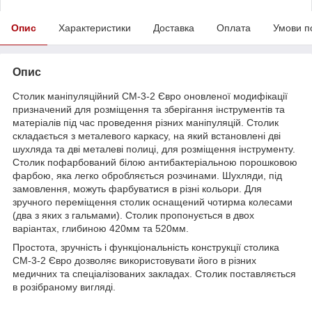
Опис
Характеристики
Доставка
Оплата
Умови п
Опис
Столик маніпуляційний СМ-3-2 Євро оновленої модифікації
призначений для розміщення та зберігання інструментів та
матеріалів під час проведення різних маніпуляцій. Столик
складається з металевого каркасу, на який встановлені дві
шухляда та дві металеві полиці, для розміщення інструменту.
Столик пофарбований білою антибактеріальною порошковою
фарбою, яка легко обробляється розчинами. Шухляди, під
замовлення, можуть фарбуватися в різні кольори. Для
зручного переміщення столик оснащений чотирма колесами
(два з яких з гальмами). Столик пропонується в двох
варіантах, глибиною 420мм та 520мм.
Простота, зручність і функціональність конструкції столика
СМ-3-2 Євро дозволяє використовувати його в різних
медичних та спеціалізованих закладах. Столик поставляється
в розібраному вигляді.