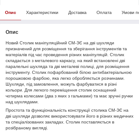
Опис
Характеристики
Доставка
Оплата
Умови п
Опис
Новий Столик маніпуляційний СМ-3Є на дві шухляди
призначений для розміщення та зберігання інструментів та
матеріалів під час проведення різних маніпуляцій. Столик
складається з металевого каркасу, на який встановлені дві
паралельні шухляда та дві металеві полиці, для розміщення
інструменту. Столик пофарбований білою антибактеріальною
порошковою фарбою, яка легко обробляється розчинами.
Шухляди, під замовлення, можуть фарбуватися в різні
кольори. Для легкого переміщення столик оснащений
чотирма колесами (два з яких з гальмами) та має зручні ручки
над шухлядами.
Простота та функціональність конструкції столика СМ-3Є на
дві шухляди дозволяє використовувати його в різних медичних
та спеціалізованих закладах. Столик поставляється в
розібраному вигляді.