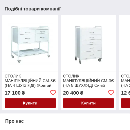
Подібні товари компанії
СТОЛИК
СТОЛИК
СТО
МАНІПУЛЯЦІЙНИЙ СМ-3Є
МАНІПУЛЯЦІЙНИЙ СМ-3Є
МАН
(НА 4 ШУКЛЯДІ) Жовтий
(НА 5 ШУХЛЯД) Синій
(НА
(RAL 1023)
(RAL 5012)
(RAL
17 100
20 400
12 
₴
₴
Купити
Купити
Про нас