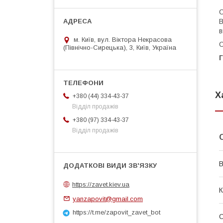
С
В
в
м. Київ, вул. Віктора Некрасова
С
(Північно-Сирецька), 3, Київ, Україна
Г
Х
+380 (44) 334-43-37
Відділ продажів
+380 (97) 334-43-37
Відділ продажів
В
https://zavet.kiev.ua
К
yanzapovit@gmail.com
https://t.me/zapovit_zavet_bot