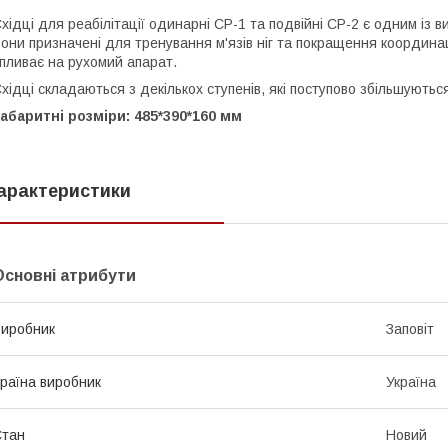
хідці для реабілітації одинарні СР-1 та подвійні СР-2 є одним із в
они призначені для тренування м'язів ніг та покращення координаці
пливає на рухомий апарат.
хідці складаються з декількох ступенів, які поступово збільшуються
абаритні розміри: 485*390*160 мм
арактеристики
Основні атрибути
иробник
Заповіт
раїна виробник
Україна
Стан
Новий