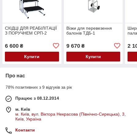
СХІДЦІ ДЛЯ РЕАБІЛІТАЦІЇ
Візки для перевезення
Ширм
З ПОРУЧНЕМ СРП-2
балонів ТДБ-1
пала
6 600
9 670
2 1
₴
₴
Купити
Купити
Про нас
78% позитивних з 9 відгуків за рік
Працює з 08.12.2014
м. Київ
м. Київ, вул. Віктора Некрасова (Північно-Сирецька), 3,
Київ, Україна
Контакти