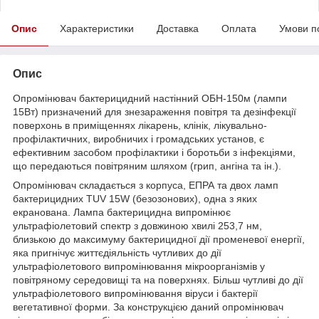
Опис
Характеристики
Доставка
Оплата
Умови п
Опис
Опромінювач бактерицидний настінний ОБН-150м (лампи
15Вт) призначений для знезараження повітря та дезінфекції
поверхонь в приміщеннях лікарень, клінік, лікувально-
профілактичних, виробничих і громадських установ, є
ефективним засобом профілактики і боротьби з інфекціями,
що передаються повітряним шляхом (грип, ангіна та ін.).
Опромінювач складається з корпуса, ЕПРА та двох ламп
бактерицидних ТUV 15W (безозонових), одна з яких
екранована. Лампа бактерицидна випромінює
ультрафіолетовий спектр з довжиною хвилі 253,7 нм,
близькою до максимуму бактерицидної дії променевої енергії,
яка пригнічує життєдіяльність чутливих до дії
ультрафіолетового випромінювання мікроорганізмів у
повітряному середовищі та на поверхнях. Більш чутливі до дії
ультрафіолетового випромінювання віруси і бактерії
вегетативної форми. За конструкцією даний опромінювач