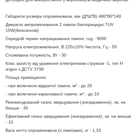
Габаритні розміри опромінювача, мм (Д*Ш*В) 480*80*140
Джерело випромінювання 2 лампи бактерицидні TUV
15W(безозонові)
Середній термін напрацювання лампи, год - 9000
Напруга електроживлення, В 220±10% Частота, Гц - 50
Споживана потужність, Вт - 30
Клас захисту від ураження електричним струмом -1, тип Н
згідно з ДСТУ 3798
Площа приміщення:
- при включенні відкритої лампи, м² - до 20
- при включенні екранованої лампи, м² - до 10
Рекомендований сеанс кварцування (знезараження), хв. не
більше - 30
Ефективний сеанс кварцування (знезараження), хв. не менше
- 10
Вага нетто опромінювача (з лампами), кг - 1,33