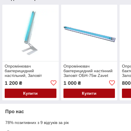
Опромінювач
Опромінювач
Опр
бактерицидний
бактерицидний настінний
бакт
настільний, Заповіт
Заповіт ОБН-75м Zavet
Запо
ОБН-35м з лампою Zavet
1 200
1 000
800
₴
₴
Купити
Купити
Про нас
78% позитивних з 9 відгуків за рік