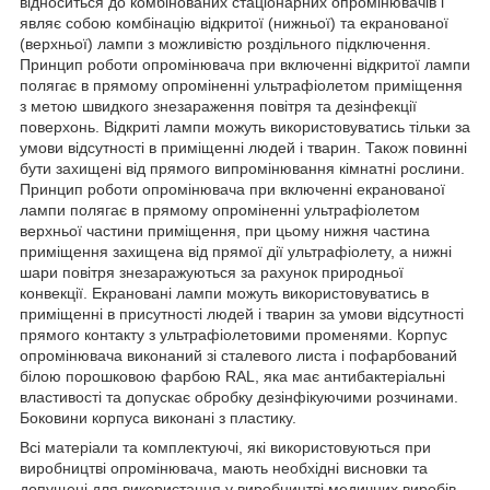
відноситься до комбінованих стаціонарних опромінювачів і
являє собою комбінацію відкритої (нижньої) та екранованої
(верхньої) лампи з можливістю роздільного підключення.
Принцип роботи опромінювача при включенні відкритої лампи
полягає в прямому опроміненні ультрафіолетом приміщення
з метою швидкого знезараження повітря та дезінфекції
поверхонь. Відкриті лампи можуть використовуватись тільки за
умови відсутності в приміщенні людей і тварин. Також повинні
бути захищені від прямого випромінювання кімнатні рослини.
Принцип роботи опромінювача при включенні екранованої
лампи полягає в прямому опроміненні ультрафіолетом
верхньої частини приміщення, при цьому нижня частина
приміщення захищена від прямої дії ультрафіолету, а нижні
шари повітря знезаражуються за рахунок природньої
конвекції. Екрановані лампи можуть використовуватись в
приміщенні в присутності людей і тварин за умови відсутності
прямого контакту з ультрафіолетовими променями. Корпус
опромінювача виконаний зі сталевого листа і пофарбований
білою порошковою фарбою RAL, яка має антибактеріальні
властивості та допускає обробку дезінфікуючими розчинами.
Боковини корпуса виконані з пластику.
Всі матеріали та комплектуючі, які використовуються при
виробництві опромінювача, мають необхідні висновки та
допущені для використання у виробництві медичних виробів.