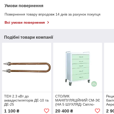
Умови повернення
Повернення товару впродовж 14 днів за рахунок покупця
Всі умови повернення
Подібні товари компанії
ТЕН 2.3 кВт до
СТОЛИК
Реци
аквадистиляторів ДЕ-10 та
МАНІПУЛЯЦІЙНИЙ СМ-3Є
бакт
ДЕ-25
(НА 5 ШУХЛЯД) Світло-
Аере
зелений (RAL 6019)
Zave
1 100
20 400
2 9
₴
₴