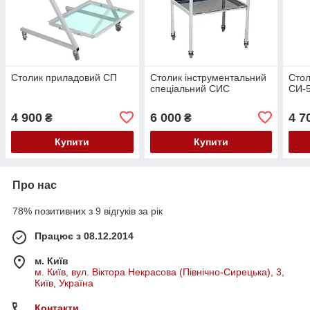
Столик приладовий СП
Столик інструментальний
Стол
спеціальний СИС
СИ-5
4 900
6 000
4 7
₴
₴
Купити
Купити
Про нас
78% позитивних з 9 відгуків за рік
Працює з 08.12.2014
м. Київ
м. Київ, вул. Віктора Некрасова (Північно-Сирецька), 3,
Київ, Україна
Контакти