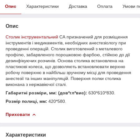
Опис
Характеристики
Доставка
Оплата
Умови п
Опис
Столик інструментальний
СА призначений для розміщення
інструментів і медикаментів, необхідних анестезіологу при
проведенні операцій. Столик виготовлений з металевого
профілю, забарвленого порошковою фарбою, стійкою до дії
дезинфікуючих розчинів. Основа столика встановлена на
пластикові колеса, що дозволяють встановлювати верхню
робочу поверхню в найбільш зручному місці для проведення
анестезії та інших маніпуляцій. Поверхня полки столика
виконана з нержавіючої сталі.
Габаритні розміри, мм: (дов*гл*вис)
:
630*610*830.
Розмір полиці, мм:
420*580.
Приховати
Характеристики