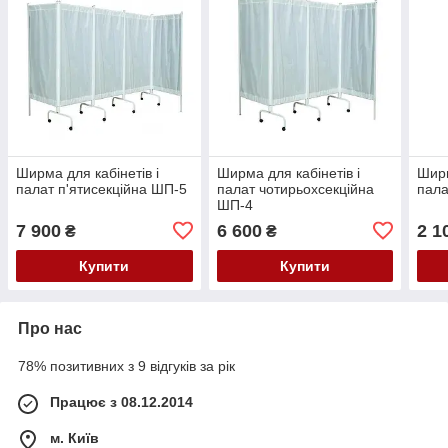
Ширма для кабінетів і
Ширма для кабінетів і
Ширм
палат п'ятисекційна ШП-5
палат чотирьохсекційна
пала
ШП-4
7 900
6 600
2 1
₴
₴
Купити
Купити
Про нас
78% позитивних з 9 відгуків за рік
Працює з 08.12.2014
м. Київ