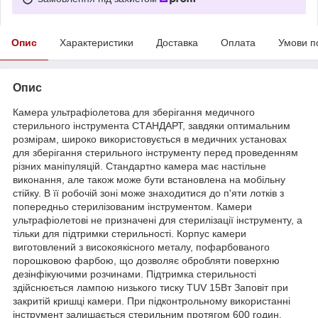
Опис
Характеристики
Доставка
Оплата
Умови п
Опис
Камера ультрафіолетова для зберігання медичного
стерильного інструмента СТАНДАРТ, завдяки оптимальним
розмірам, широко використовується в медичних установах
для зберігання стерильного інструменту перед проведенням
різних маніпуляцій. Стандартно камера має настільне
виконання, але також може бути встановлена на мобільну
стійку. В її робочій зоні може знаходитися до п'яти лотків з
попередньо стерилізованим інструментом. Камери
ультрафіолетові не призначені для стерилізації інструменту, а
тільки для підтримки стерильності. Корпус камери
виготовлений з високоякісного металу, пофарбованого
порошковою фарбою, що дозволяє обробляти поверхню
дезінфікуючими розчинами. Підтримка стерильності
здійснюється лампою низького тиску TUV 15Вт Заповіт при
закритій кришці камери. При підконтрольному використанні
інструмент залишається стерильним протягом 600 годин.