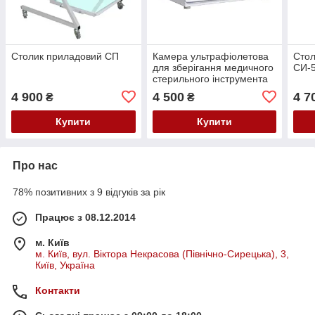
Столик приладовий СП
Камера ультрафіолетова
Стол
для зберігання медичного
СИ-5
стерильного інструмента
ЕКОНОМ
4 900
4 500
4 7
₴
₴
Купити
Купити
Про нас
78% позитивних з 9 відгуків за рік
Працює з 08.12.2014
м. Київ
м. Київ, вул. Віктора Некрасова (Північно-Сирецька), 3,
Київ, Україна
Контакти