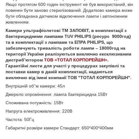
Якщо протягом 600 годин інструмент не був використаний, він
повинен бути заново стерилізований. Додатково камера може
бути обладнана датчиком відключення лампи і автономним
живленням.
Камери ультрафіолетові ТМ ЗАПОВІТ, в комплектації з
бактерицидними лампами TUV PHILIPS (ресурс 9000год)
та в комплектації з лампами та ЕПРА PHILIPS, що
забезпечують тривалість роботи лампи – 18000год на
території України реалізуються виключно ексклюзивним
дистриб’ютором
ТОВ «ТОТАЛ КОРПОРЕЙШН»
.
Гарантійні листи для участі у процедурах закупівлі та
поставки камер в даній комплектації, надаються
виключно від імені компанії ТОВ "ТОТАЛ КОРПОРЕЙШН".
Внутрішній об’'м камери: 45л
Джерело опромінення: лампа бактерицидна 15Вт
Споживана потужність: 15Вт
Напруга електроживлення: 220В
Частота: 50Гц
Габаритні розміри камери Стандарт: 650*400*400мм