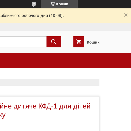
Кошик
айближчого робочого дня (10.08).
Кошик
йне дитяче КФД-1 для дітей
ку