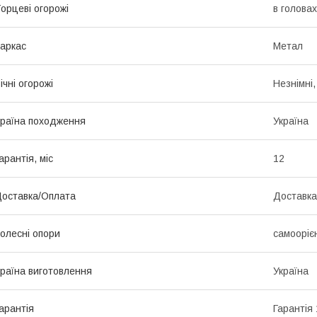
орцеві огорожі
в головах
аркас
Метал
ічні огорожі
Незнімні,
раїна походження
Україна
арантія, міс
12
оставка/Оплата
Доставка
олесні опори
самоорієн
раїна виготовлення
Україна
арантія
Гарантія 