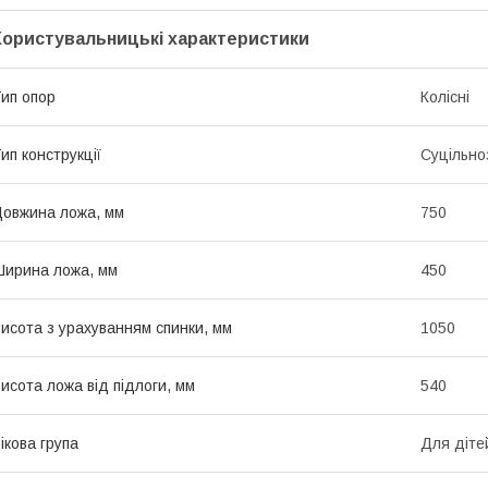
Користувальницькі характеристики
ип опор
Колісні
ип конструкції
Суцільно
овжина ложа, мм
750
ирина ложа, мм
450
исота з урахуванням спинки, мм
1050
исота ложа від підлоги, мм
540
ікова група
Для діте