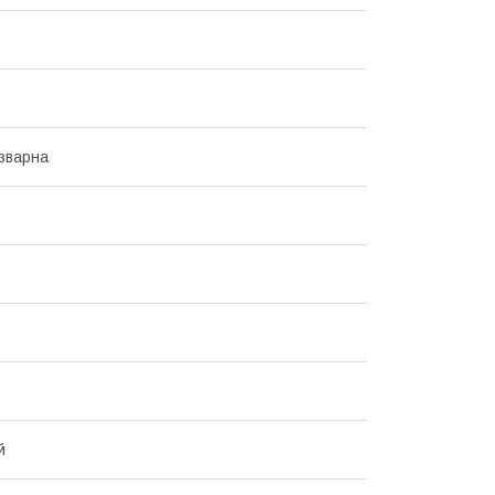
зварна
й