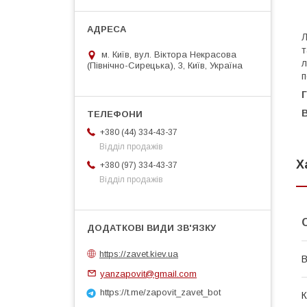
Л
т
м. Київ, вул. Віктора Некрасова
л
(Північно-Сирецька), 3, Київ, Україна
п
Г
В
+380 (44) 334-43-37
Відділ продажів
Х
+380 (97) 334-43-37
Відділ продажів
https://zavet.kiev.ua
В
yanzapovit@gmail.com
https://t.me/zapovit_zavet_bot
К