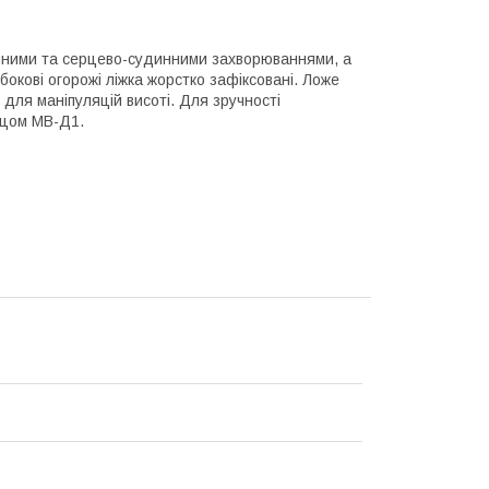
нними та серцево-судинними захворюваннями, а
бокові огорожі ліжка жорстко зафіксовані. Ложе
 для маніпуляцій висоті. Для зручності
ацом МВ-Д1.