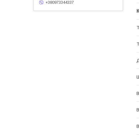
+380973344337
Т
Т
Д
Ш
В
В
В