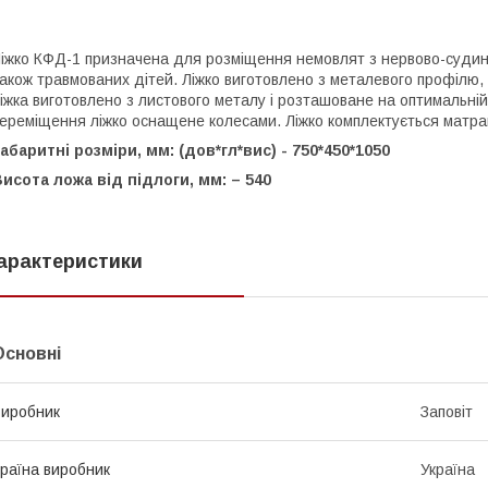
іжко КФД-1 призначена для розміщення немовлят з нервово-суди
акож травмованих дітей. Ліжко виготовлено з металевого профілю, 
іжка виготовлено з листового металу і розташоване на оптимальній
ереміщення ліжко оснащене колесами. Ліжко комплектується матр
абаритні розміри, мм: (дов*гл*вис) - 750*450*1050
исота ложа від підлоги, мм: – 540
арактеристики
Основні
иробник
Заповіт
раїна виробник
Україна