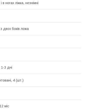
 і в ногах ліжка, незнімні
 з двох боків ложа
 1-3 дні
товані, 4 (шт.)
12 міс