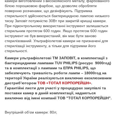
камери виготовлений з високоякісного металу, фарбованого
білою порошковою фарбою, що дозволяє обробляти
поверхню розчинами, що дезінфікують. Підтримка
стерильності здійснюється бактерицидною лампою низького
тиску Заповіт потужністю 30Вт при закритій кришці камери.
При підконтрольному використанні інструмент залишається
стерильним протягом 600 годин. Якщо протягом 600 годин
інструмент не був використаний, він має бути заново
стерилізований. Ультрафіолетові камери не призначені для
стерилізації інструменту, а тільки для підтримки його
стерильності.
Камери ультрафіолетові ТМ ЗАПОВІТ, в комплектації з
бактерицидними лампами TUV PHILIPS (ресурс 9000год)
та в комплектації з лампами та ЕПРА PHILIPS, що
забезпечують тривалість роботи лампи – 18000год на
території України реалізуються виключно ексклюзивним
дистриб’ютором
ТОВ «ТОТАЛ КОРПОРЕЙШН»
.
Гарантійні листи для участі у процедурах закупівлі та
поставки камер в даній комплектації, надаються
виключно від імені компанії ТОВ "ТОТАЛ КОРПОРЕЙШН".
Внутрішній об’єм камери: 80л;