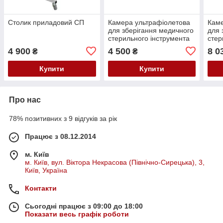
Столик приладовий СП
Камера ультрафіолетова
Каме
для зберігання медичного
для 
стерильного інструмента
стер
ЕКОНОМ
СТА
4 900
4 500
8 0
₴
₴
Купити
Купити
Про нас
78% позитивних з 9 відгуків за рік
Працює з 08.12.2014
м. Київ
м. Київ, вул. Віктора Некрасова (Північно-Сирецька), 3,
Київ, Україна
Контакти
Сьогодні працює з 09:00 до 18:00
Показати весь графік роботи